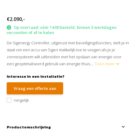
€2.090,-
Op voorraad: vóór 14:00 besteld, binnen 3 werkdagen
verzonden of af te halen
De Sigenergy Controller, uitgerust met beveiligingsfuncties, stelt je in
staat om een accu van Sigen makkelijk toe te voegen als je je
zonnesysteem wilt uitbreiden met het opslaan van energie voor
een geoptimaliseerd gebruik van energie thuis....
Toon meer
Interesse in een installatie?
Vraag een offerte aan
Vergelijk
Productomschrijving