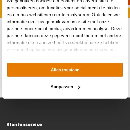
We gebruiken cookies om content en advertenties te
personaliseren, om functies voor social media te bieden
en om ons websiteverkeer te analyseren. Ook delen we
informatie over uw gebruik van onze site met onze
partners voor social media, adverteren en analyse. Deze
Recent bekeken
partners kunnen deze gegevens combineren met andere
informatie die u aan ze heeft verstrekt of die ze hebben
verzameld op basis van uw gebruik van hun services.
Sigenergy Controller
Alles toestaan
8.0 TP
€ 2.090,-
Aanpassen
Klantenservice