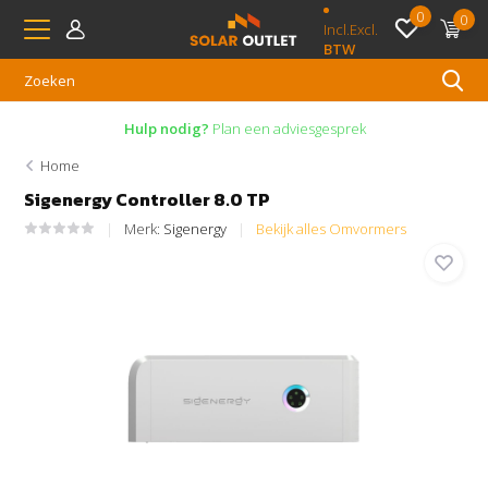
0
0
Incl.
Excl.
BTW
Hulp nodig?
Plan een adviesgesprek
Home
Sigenergy Controller 8.0 TP
Merk:
Sigenergy
Bekijk alles Omvormers