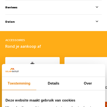
Reviews
Delen
ACCESSOIRES
Rond je aankoop af
Toestemming
Details
Over
Sigenergy Commod
Sigen Power Sensor TP-D
Communicatiemodule
fase)
€ 133,95
€ 192,95
Deze website maakt gebruik van cookies