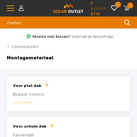
0
0
Incl.
Excl.
BTW
Moeite met kiezen?
Gebruik de keuzehulp!
Zonnepanelen
Montagemateriaal
Voor plat dak
Blubase Connect
Toon meer
Voor schuin dak
Pannendak