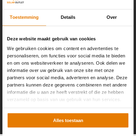
Klantenservice
We reageren zo snel mogelijk.
Toestemming
Details
Over
Mail ons
Deze website maakt gebruik van cookies
We gebruiken cookies om content en advertenties te
personaliseren, om functies voor social media te bieden
en om ons websiteverkeer te analyseren. Ook delen we
informatie over uw gebruik van onze site met onze
partners voor social media, adverteren en analyse. Deze
partners kunnen deze gegevens combineren met andere
Altijd op de hoogte? Schrijf je in voor de nieuwsbrief!
informatie die u aan ze heeft verstrekt of die ze hebben
verzameld op basis van uw gebruik van hun services.
Abonneer
Alles toestaan
* Lees hier de wettelijke beperkingen