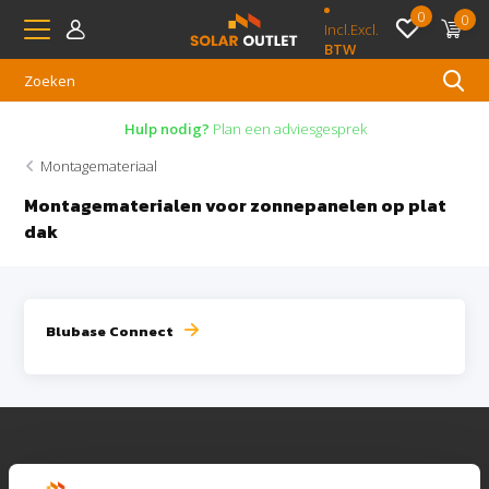
0
0
Incl.
Excl.
BTW
Hulp nodig?
Plan een adviesgesprek
Montagemateriaal
Montagematerialen voor zonnepanelen op plat
dak
Blubase Connect