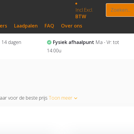
Incl.
Excl.
BTW
ers
Laadpalen
FAQ
Over ons
?
14 dagen
Fysiek afhaalpunt
Ma - Vr: tot
14:00u
baar voor de beste prijs
Toon meer