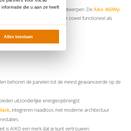
ze partners voor social
nformatie die u aan ze heeft
IKO volledig zwarte (all black) ontwerpen. De
Aiko 460Wp
erne architectuur, waardoor ze zowel functioneel als
Alles toestaan
llen behoren de panelen tot de meest geavanceerde op de
 bieden uitzonderlijke energieopbrengst.
lack
, integreren naadloos met moderne architectuur.
restaties.
eit is AIKO een merk dat je kunt vertrouwen.