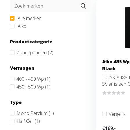
Alle merken
Aiko
Productcategorie
Zonnepanelen
(2)
Aiko 485 Wp
Vermogen
Black
De AK-A485-
400 - 450 Wp
(1)
Solar is een G
450 - 500 Wp
(1)
Type
Mono Percium
(1)
Vergelijk
Half Cell
(1)
€169,-