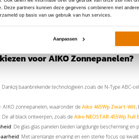
. Ook delen we informatie over uw gebruik van onze site met on
e. Deze partners kunnen deze gegevens combineren met andere i
en die waarde hechten aan het uiterlijk van hun woning, biedt A
erzameld op basis van uw gebruik van hun services.
Black
en de
Aiko 450 Wp Full Black
integreren naadloos met mod
ijk zijn.
Aanpassen
kiezen voor AIKO Zonnepanelen?
: Dankzij baanbrekende technologieën zoals de N-Type ABC-ce
e
: AIKO zonnepanelen, waaronder de
Aiko 465Wp Zwart-Wit
,
: De all black ontwerpen, zoals de
Aiko NEOSTAR 455Wp Full B
heid
: De glas-glas panelen bieden langdurige bescherming en p
aarheid
: Met jarenlange ervaring en een sterke focus op kwalit