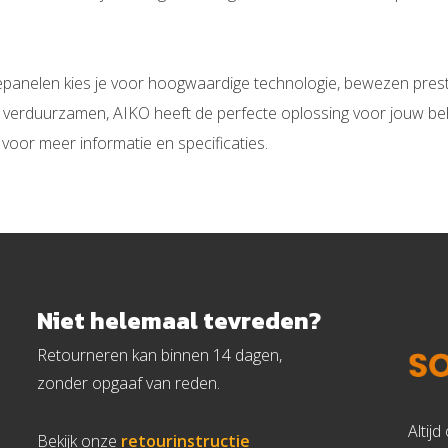
anelen kies je voor hoogwaardige technologie, bewezen prest
t verduurzamen, AIKO heeft de perfecte oplossing voor jouw beh
voor meer informatie en specificaties.
Niet helemaal tevreden?
Retourneren kan binnen 14 dagen,
zonder opgaaf van reden.
Altij
Bekijk onze
retourinstructie