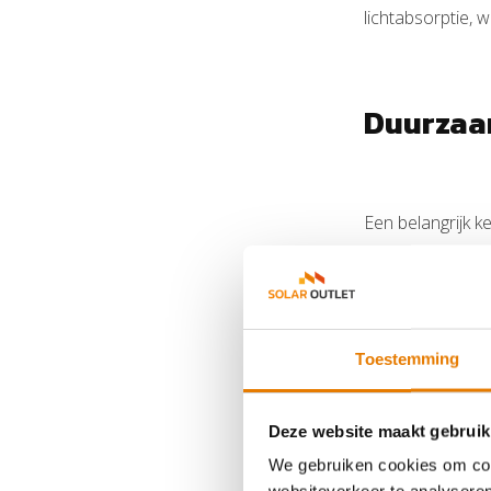
lichtabsorptie, 
Duurzaam
Een belangrijk k
Black
. Deze dub
en betrouwbare 
efficiëntie.
Toestemming
Esthetis
Deze website maakt gebruik
We gebruiken cookies om cont