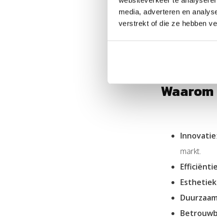
websiteverkeer te analyseren
media, adverteren en analys
Voor huiseigenar
verstrekt of die ze hebben v
Glas-Glas Full 
visueel aantrekkel
Waarom 
Innovatie
markt.
Efficiënti
Esthetiek
Duurzaam
Betrouwb