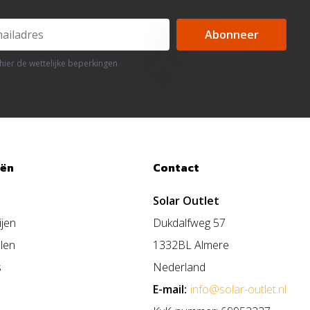
Abonneer
 hier de wettelijke beperkingen
eën
Contact
Solar Outlet
ijen
Dukdalfweg 57
len
1332BL Almere
s
Nederland
E-mail:
info@solar-outlet.nl