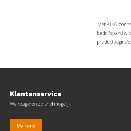
Met AIKO zonnep
bedrijfspand wil
productpagina's 
Klantenservice
We reageren zo snel mogelijk.
Mail ons