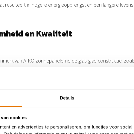
wat resulteert in hogere energieopbrengst en een langere levens
heid en Kwaliteit
enmerk van AIKO zonnepanelen is de glas-glas constructie, zoal
bele glaslaag biedt extra bescherming tegen weersinvloeden en
prestaties. Dit maakt de panelen ideaal voor klanten die op z
Details
ch Ontwerp
 van cookies
ent en advertenties te personaliseren, om functies voor social