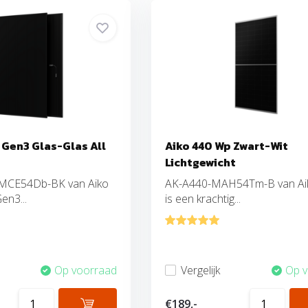
 Gen3 Glas-Glas All
Aiko 440 Wp Zwart-Wit
Lichtgewicht
MCE54Db-BK van Aiko
AK-A440-MAH54Tm-B van Aik
en3...
is een krachtig...
Op voorraad
Vergelijk
Op 
€189,-