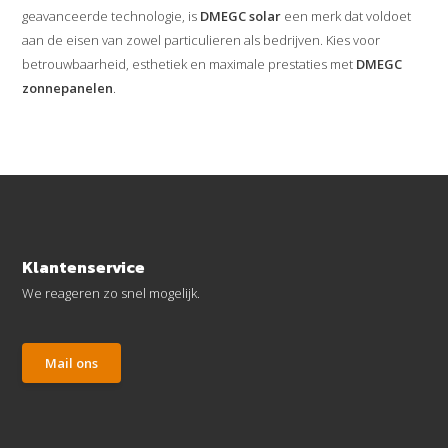
geavanceerde technologie, is
DMEGC solar
een merk dat voldoet
aan de eisen van zowel particulieren als bedrijven. Kies voor
betrouwbaarheid, esthetiek en maximale prestaties met
DMEGC
zonnepanelen
.
Klantenservice
We reageren zo snel mogelijk.
Mail ons