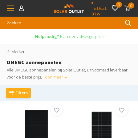
0
0
Incl.
Excl.
BTW
Hulp nodig?
Plan een adviesgesprek
Merken
DMEGC zonnepanelen
Alle DMEGC zonnepanelen bij Solar Outlet, uit voorraad leverbaar
voor de beste prijs.
Toon meer
Filters