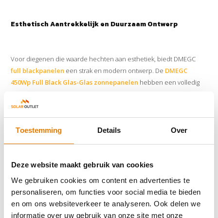
Esthetisch Aantrekkelijk en Duurzaam Ontwerp
Voor diegenen die waarde hechten aan esthetiek, biedt DMEGC
full black
panelen
een strak en modern ontwerp. De
DMEGC
450Wp Full Black Glas-Glas zonnepanelen
hebben een volledig
zwart uiterlijk dat perfect past bij moderne architectuur. Daarnaast
biedt de glas-glas constructie extra duurzaamheid, wat resulteert in
een langere levensduur en bescherming tegen zware
weersomstandigheden.
Toestemming
Details
Over
Deze website maakt gebruik van cookies
Innovatieve Technologieën voor Maximale Efficiëntie
We gebruiken cookies om content en advertenties te
personaliseren, om functies voor social media te bieden
DMEGC solar
maakt gebruik van geavanceerde technologieën,
en om ons websiteverkeer te analyseren. Ook delen we
zoals half-cut celtechnologie, om de prestaties van hun
informatie over uw gebruik van onze site met onze