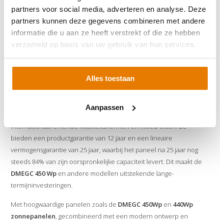
zonnepanelen te optimaliseren. Deze technologie vermindert
partners voor social media, adverteren en analyse. Deze
interne weerstand en verhoogt de energieopbrengst, zelfs bij
partners kunnen deze gegevens combineren met andere
gedeeltelijke schaduw. Dit maakt
zonnepanelen van DMEGC
een
informatie die u aan ze heeft verstrekt of die ze hebben
betrouwbare keuze voor een breed scala aan installaties.
verzameld op basis van uw gebruik van hun services.
Betrouwbaarheid en Garantie
Alles toestaan
Aanpassen
DMEGC zonnepanelen
worden geproduceerd volgens
internationaal erkende kwaliteitsnormen en milieu-eisen. Ze
bieden een productgarantie van 12 jaar en een lineaire
vermogensgarantie van 25 jaar, waarbij het paneel na 25 jaar nog
steeds 84% van zijn oorspronkelijke capaciteit levert. Dit maakt de
DMEGC 450 Wp
en andere modellen uitstekende lange-
termijninvesteringen.
Met hoogwaardige panelen zoals de
DMEGC 450Wp
en
440Wp
zonnepanelen
, gecombineerd met een modern ontwerp en