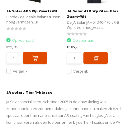
JA Solar 405 Wp Zwart/Wit
JA Solar 470 Wp Glas-Glas
Zwart-Wit
Ontdek de ideale balans tussen
hoog vermogen, ui...
De JA Solar JAM54D40-470-LR-B
Wp is een hoogwaar...
Op voorraad
Op voorraad
€55,95
€105,-
Vergelijk
Vergelijk
JA solar: Tier 1-klasse
Ja Solar specialiseert zich sinds 2005 in de ontwikkeling van
zonnepanelen en zonnemodules. Ja zonnepanelen maken zichzelf
speciaal door hun nano structuur AR-coating van het glas. JA solar
komt naar voren als een top performer bij de Tier-1 status en de PV