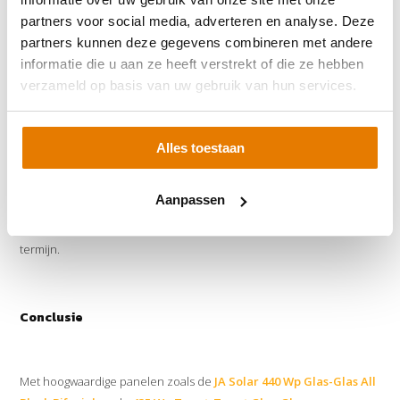
partners voor social media, adverteren en analyse. Deze
partners kunnen deze gegevens combineren met andere
Betrouwbaarheid en Garantie
informatie die u aan ze heeft verstrekt of die ze hebben
verzameld op basis van uw gebruik van hun services.
JA Solar produceert zijn zonnepanelen volgens internationaal
erkende kwaliteitsnormen en milieu-eisen
. Ze bieden
Alles toestaan
doorgaans een
productgarantie van 12 jaar
en een
vermogensgarantie van 25 jaar
, wat getuigt van hun vertrouwen
Aanpassen
in de duurzaamheid en prestaties van hun producten. Dit maakt de
investering in JA Solar zonnepanelen aantrekkelijk voor de lange
termijn.
Conclusie
Met hoogwaardige panelen zoals de
JA Solar 440 Wp Glas-Glas All