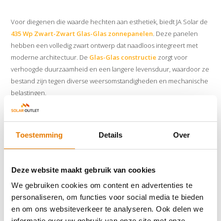
Voor diegenen die waarde hechten aan esthetiek, biedt JA Solar de
435 Wp Zwart-Zwart Glas-Glas zonnepanelen
. Deze panelen
hebben een volledig zwart ontwerp dat naadloos integreert met
moderne architectuur. De
Glas-Glas constructie
zorgt voor
verhoogde duurzaamheid en een langere levensduur, waardoor ze
bestand zijn tegen diverse weersomstandigheden en mechanische
belastingen.
Innovatieve Technologieën voor Maximale Efficiëntie
Toestemming
Details
Over
JA Solar maakt gebruik van geavanceerde technologieën, zoals half-
cut celtechnologie en bifaciale ontwerpen, om de prestaties van
Deze website maakt gebruik van cookies
hun zonnepanelen te optimaliseren. Deze innovaties verminderen
We gebruiken cookies om content en advertenties te
de interne weerstand en verhogen de energieopbrengst, zelfs bij
personaliseren, om functies voor social media te bieden
minder ideale lichtomstandigheden. Dit maakt
JA Solar panelen
en om ons websiteverkeer te analyseren. Ook delen we
een betrouwbare keuze voor een breed scala aan installaties.
informatie over uw gebruik van onze site met onze