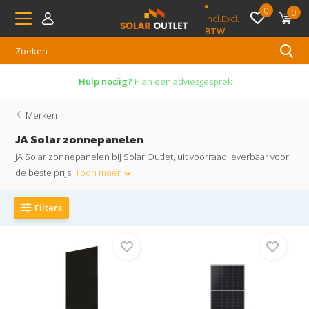
0
0
Incl.
Excl.
BTW
Hulp nodig?
Plan een adviesgesprek
Merken
JA Solar zonnepanelen
JA Solar zonnepanelen bij Solar Outlet, uit voorraad leverbaar voor
de beste prijs.
Toon meer
Filters