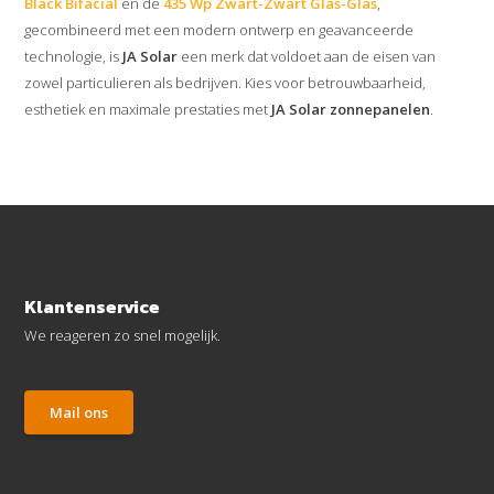
Black Bifacial
en de
435 Wp Zwart-Zwart Glas-Glas
,
gecombineerd met een modern ontwerp en geavanceerde
technologie, is
JA Solar
een merk dat voldoet aan de eisen van
zowel particulieren als bedrijven. Kies voor betrouwbaarheid,
esthetiek en maximale prestaties met
JA Solar zonnepanelen
.
Klantenservice
We reageren zo snel mogelijk.
Mail ons