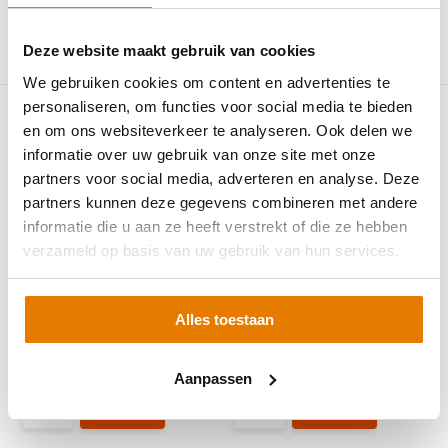
Deze website maakt gebruik van cookies
Vergelijk
Vergelijk
We gebruiken cookies om content en advertenties te
personaliseren, om functies voor social media te bieden
en om ons websiteverkeer te analyseren. Ook delen we
informatie over uw gebruik van onze site met onze
partners voor social media, adverteren en analyse. Deze
partners kunnen deze gegevens combineren met andere
informatie die u aan ze heeft verstrekt of die ze hebben
GoodWe 25K-ET hybride
GoodWe 20K-ET hybride
verzameld op basis van uw gebruik van hun services.
omvormer
omvormer
De 25K-ET 3-fase hybride
De 20K-ET 3-fase hybride
omvormer van GoodWe maa...
omvormer van GoodWe maa...
Alles toestaan
Op voorraad
Op voorraad
€2.757,95
€2.721,95
Aanpassen