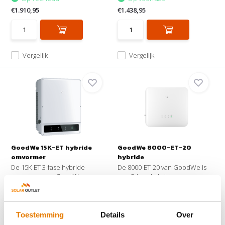
€1.910,95
€1.438,95
Vergelijk
Vergelijk
GoodWe 15K-ET hybride
GoodWe 8000-ET-20
omvormer
hybride
De 15K-ET 3-fase hybride
De 8000-ET-20 van GoodWe is
omvormer van GoodWe maa...
een 3-fase hybride o...
Op voorraad
Op voorraad
€2.418,95
€1.462,95
Toestemming
Details
Over