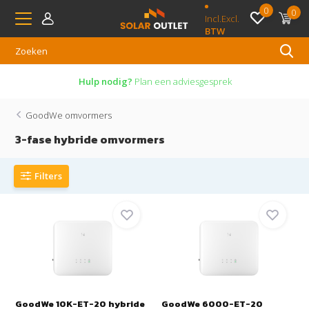
0
0
Incl.
Excl.
BTW
Hulp nodig?
Plan een adviesgesprek
GoodWe omvormers
3-fase hybride omvormers
Filters
GoodWe 10K-ET-20 hybride
GoodWe 6000-ET-20