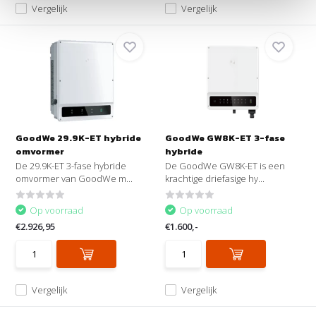
Vergelijk
Vergelijk
GoodWe 29.9K-ET hybride
GoodWe GW8K-ET 3-fase
omvormer
hybride
De 29.9K-ET 3-fase hybride
De GoodWe GW8K-ET is een
omvormer van GoodWe m...
krachtige driefasige hy...
Op voorraad
Op voorraad
€2.926,95
€1.600,-
Vergelijk
Vergelijk