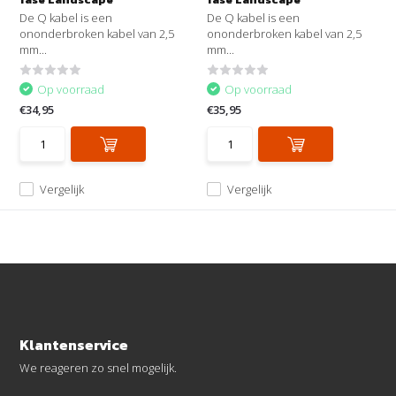
De Q kabel is een
De Q kabel is een
ononderbroken kabel van 2,5
ononderbroken kabel van 2,5
mm...
mm...
Op voorraad
Op voorraad
€34,95
€35,95
Vergelijk
Vergelijk
Klantenservice
We reageren zo snel mogelijk.