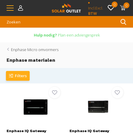
0
0
Incl.
Excl.
BTW
Niet tevreden?
14 dagen bedenktijd
Enphase Micro omvormers
Enphase materialen
Filters
Enphase IQ Gateway
Enphase IQ Gateway