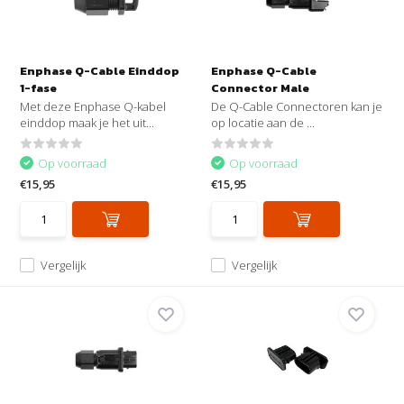
Enphase Q-Cable Einddop
Enphase Q-Cable
1-fase
Connector Male
Met deze Enphase Q-kabel
De Q-Cable Connectoren kan je
einddop maak je het uit...
op locatie aan de ...
Op voorraad
Op voorraad
€15,95
€15,95
Vergelijk
Vergelijk