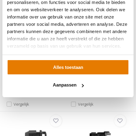
personaliseren, om functies voor social media te bieden
en om ons websiteverkeer te analyseren. Ook delen we
informatie over uw gebruik van onze site met onze
partners voor social media, adverteren en analyse. Deze
partners kunnen deze gegevens combineren met andere
Enphase Q-Cable Einddop
Enphase Q-Cable 3-fase
informatie die u aan ze heeft verstrekt of die ze hebben
3-fase
Portrait
verzameld op basis van uw gebruik van hun services.
Met deze Enphase Q-kabel
De Enphase Q-Cable (3-fase) is
einddop maak je het uit...
de aansluitkabel ...
Alles toestaan
Op voorraad
Op voorraad
€19,95
€21,49
Aanpassen
Vergelijk
Vergelijk