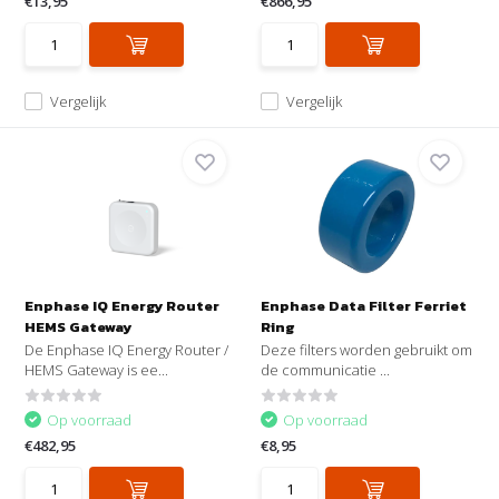
€13,95
€866,95
Vergelijk
Vergelijk
Enphase IQ Energy Router
Enphase Data Filter Ferriet
HEMS Gateway
Ring
De Enphase IQ Energy Router /
Deze filters worden gebruikt om
HEMS Gateway is ee...
de communicatie ...
Op voorraad
Op voorraad
€482,95
€8,95