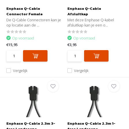
Enphase Q-Cable
Enphase Q-Cable
Connector Female
Afsluitkap
De Q-Cable Connectoren kan je
Met deze Enphase Q-kabel
op locatie aan de ...
afsluitkap kan je een o...
Op voorraad
Op voorraad
€15,95
€3,95
Vergelijk
Vergelijk
Enphase Q-Cable 2.3m 3-
Enphase Q-Cable 2.3m 1-
fase Landscape
fase Landscape