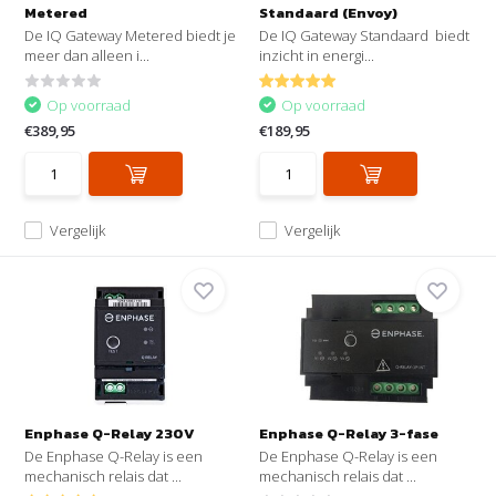
Metered
Standaard (Envoy)
De IQ Gateway Metered biedt je
De IQ Gateway Standaard biedt
meer dan alleen i...
inzicht in energi...
Op voorraad
Op voorraad
€389,95
€189,95
Vergelijk
Vergelijk
Enphase Q-Relay 230V
Enphase Q-Relay 3-fase
De Enphase Q-Relay is een
De Enphase Q-Relay is een
mechanisch relais dat ...
mechanisch relais dat ...