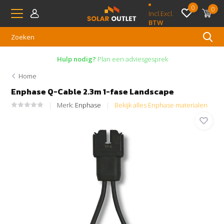
0
0
Incl.
Excl.
BTW
Hulp nodig?
Plan een adviesgesprek
Home
Enphase Q-Cable 2.3m 1-fase Landscape
Merk:
Enphase
Bekijk alles Enphase materialen