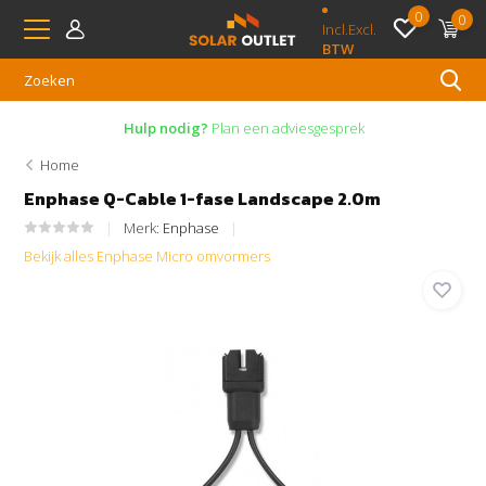
0
0
Incl.
Excl.
BTW
Hulp nodig?
Plan een adviesgesprek
Home
Enphase Q-Cable 1-fase Landscape 2.0m
Merk:
Enphase
Bekijk alles Enphase Micro omvormers