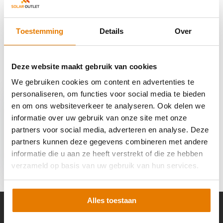
Reviews
Toestemming
Details
Over
Delen
Deze website maakt gebruik van cookies
Recent bekeken
We gebruiken cookies om content en advertenties te
personaliseren, om functies voor social media te bieden
en om ons websiteverkeer te analyseren. Ook delen we
informatie over uw gebruik van onze site met onze
partners voor social media, adverteren en analyse. Deze
partners kunnen deze gegevens combineren met andere
Enphase Q-Cable 1-
fase Landscape 2.0m
informatie die u aan ze heeft verstrekt of die ze hebben
€ 22,-
verzameld op basis van uw gebruik van hun services.
Alles toestaan