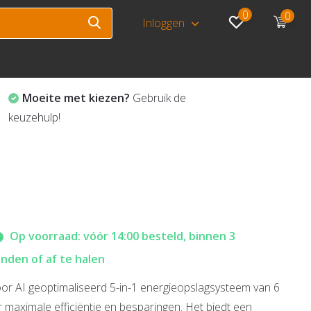
0
0
Inloggen
Moeite met kiezen?
Gebruik de
keuzehulp!
Op voorraad: vóór 14:00 besteld, binnen 3
den of af te halen
oor AI geoptimaliseerd 5-in-1 energieopslagsysteem van 6
r maximale efficiëntie en besparingen. Het biedt een