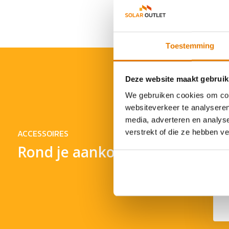
Toestemming
Deze website maakt gebruik
We gebruiken cookies om cont
websiteverkeer te analyseren
media, adverteren en analys
ACCESSOIRES
verstrekt of die ze hebben v
Rond je aankoop af
en SigenStor
Sigen SigenStor
Si
lation Kit Ground
Installation Kit Wall
€ 139,-
€ 139,95