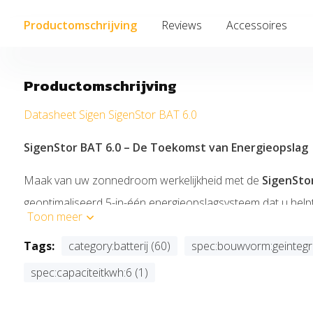
Productomschrijving
Reviews
Accessoires
Productomschrijving
Datasheet Sigen SigenStor BAT 6.0
SigenStor BAT 6.0 – De Toekomst van Energieopslag
Maak van uw zonnedroom werkelijkheid met de
SigenSto
geoptimaliseerd 5-in-één energieopslagsysteem dat u helpt
Toon meer
bereiken. Met maximale efficiëntie, besparingen, flexibilitei
Tags:
category:batterij (60)
spec:bouwvorm:geintegr
een naadloze en slimme ervaring, perfect voor zowel thuis a
spec:capaciteitkwh:6 (1)
Waarom kiezen voor de SigenStor BAT 6.0?