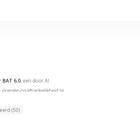
r BAT 6.0
, een door AI
 energie-onafhankelijkheid te
t en veerkracht, biedt SigenStor
eerd (50)
ls zakelijk gebruik.