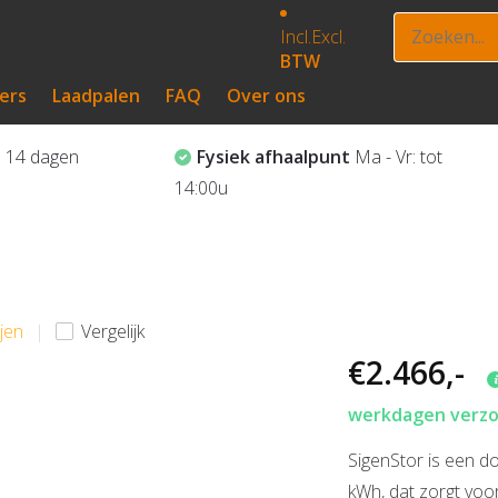
Incl.
Excl.
BTW
ers
Laadpalen
FAQ
Over ons
?
14 dagen
Fysiek afhaalpunt
Ma - Vr: tot
14:00u
ijen
Vergelijk
€2.466,-
werkdagen verzon
SigenStor is een d
kWh, dat zorgt voo