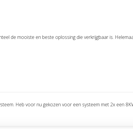
er, Accu-PCS, Accuset en EMS
ud.
werp past zich aan uw
eel de mooiste en beste oplossing die verkrijgbaar is. Helemaal
dcycli en 5 beschermingslagen
n een DC-DC optimizer voor
egratie en machinaal leren
varing.
binatie van energieopslag,
systeem. Heb voor nu gekozen voor een systeem met 2x een 8K
en bespaart, maar ook bijdraagt