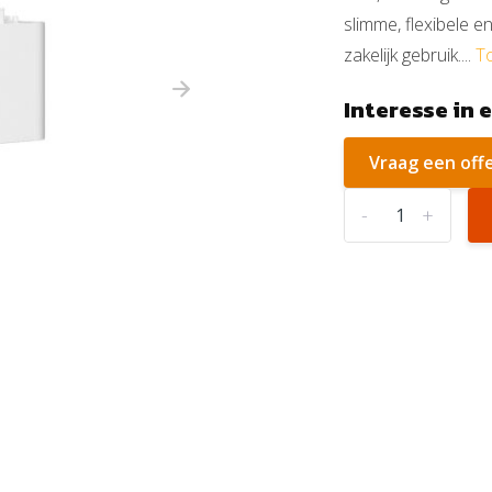
slimme, flexibele 
zakelijk gebruik....
T
Interesse in 
Vraag een off
-
+