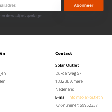
Abonneer
 hier de wettelijke beperkingen
eën
Contact
Solar Outlet
ijen
Dukdalfweg 57
len
1332BL Almere
s
Nederland
E-mail:
info@solar-outlet.nl
KvK-nummer: 69952337