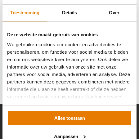
Delen
Toestemming
Details
Over
Recent bekeken
Deze website maakt gebruik van cookies
We gebruiken cookies om content en advertenties te
personaliseren, om functies voor social media te bieden
en om ons websiteverkeer te analyseren. Ook delen we
informatie over uw gebruik van onze site met onze
Sigen SigenStor
partners voor social media, adverteren en analyse. Deze
Installation Kit
partners kunnen deze gegevens combineren met andere
Ground
informatie die u aan ze heeft verstrekt of die ze hebben
€ 139,-
verzameld op basis van uw gebruik van hun services.
Alles toestaan
Klantenservice
Aanpassen