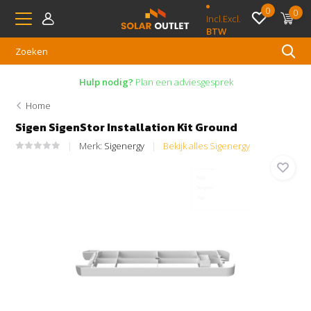
0
0
Incl.
Excl.
BTW
Hulp nodig?
Plan een adviesgesprek
Home
Sigen SigenStor Installation Kit Ground
Merk:
Sigenergy
Bekijk alles Sigenergy