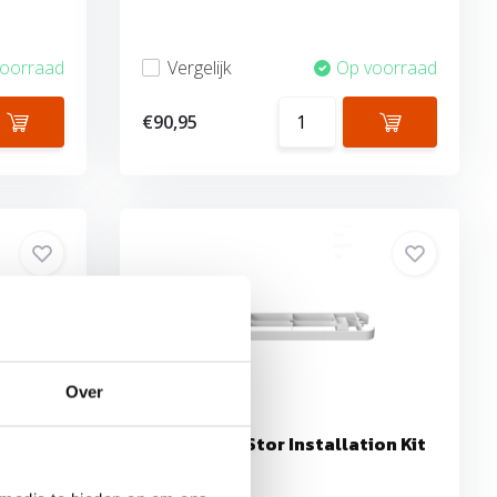
voorraad
Vergelijk
Op voorraad
€90,95
Over
 TP
Sigen SigenStor Installation Kit
Ground
erust