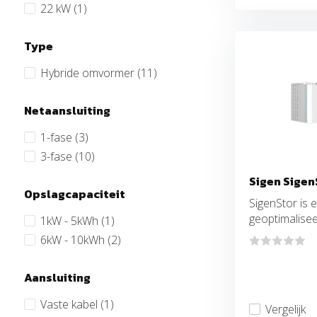
22 kW
(1)
Type
Hybride omvormer
(11)
Netaansluiting
1-fase
(3)
3-fase
(10)
Sigen Sigen
Opslagcapaciteit
SigenStor is 
geoptimaliseer
1kW - 5kWh
(1)
6kW - 10kWh
(2)
Aansluiting
Vaste kabel
(1)
Vergelijk