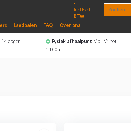
Incl.
Excl.
BTW
ers
Laadpalen
FAQ
Over ons
?
14 dagen
Fysiek afhaalpunt
Ma - Vr: tot
14:00u