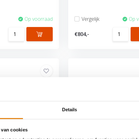
Op voorraad
Vergelijk
Op 
€804,-
Details
ontroller 25.0 TP
Sigenergy Controller 8.0
 van cookies
Controller, uitgerust
De Sigenergy Controller, uitg