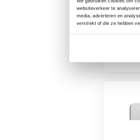
We gebruiken cookies om cont
met beveiligi...
websiteverkeer te analyseren
media, adverteren en analys
verstrekt of die ze hebben v
Vergelijk
€3.629,-