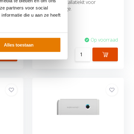
 media te bieden en om ons
SigenStor Installatiekit voor
ze partners voor social
Grondmontage.
nformatie die u aan ze heeft
voorraad
Vergelijk
Op voorraad
Alles toestaan
€139,-