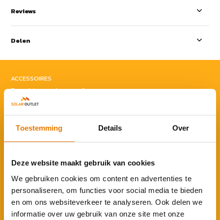
Reviews
Delen
ACCESSOIRES
Rond je aankoop af
Toestemming
Details
Over
Deze website maakt gebruik van cookies
Zendure SolarFlow 2400AC
We gebruiken cookies om content en advertenties te
thuisbatterij 2.9 kWh
personaliseren, om functies voor social media te bieden
€ 949,-
€ 1.049,-
en om ons websiteverkeer te analyseren. Ook delen we
informatie over uw gebruik van onze site met onze