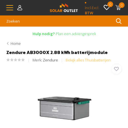
0
0
Incl.
Excl.
BTW
Hulp nodig?
Plan een adviesgesprek
Home
Zendure AB3000X 2.88 kWh batterijmodule
Merk:
Zendure
Bekijk alles Thuisbatterijen