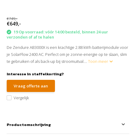
€749,-
€649,-
19 Op voorraad: vóór 14:00 besteld, binnen 24 uur
verzonden of af te halen
De Zendure AB3000X is een krachtige 2.88 kWh batterijmodule voor
je SolarFlow 2400 AC. Perfect om je zonne-energie op te slaan, slim
te gebruiken of als back-up bij stroomuitval....
Toon meer
Interesse in staffelkorting?
Vraag offerte aan
Vergelijk
Productomschrijving