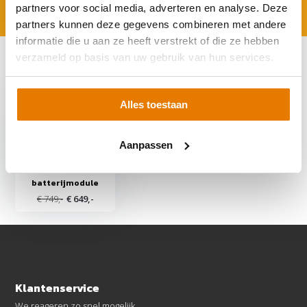
partners voor social media, adverteren en analyse. Deze
partners kunnen deze gegevens combineren met andere
informatie die u aan ze heeft verstrekt of die ze hebben
verzameld op basis van uw gebruik van hun services.
Recent bekeken
Alles toestaan
Aanpassen
Zendure AB3000X
2.88 kWh
batterijmodule
€ 749,-
€ 649,-
Klantenservice
We reageren zo snel mogelijk.