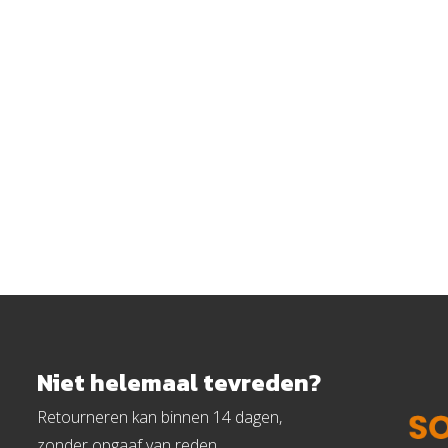
AC en opgewekte zonne-energie
al
Niet helemaal tevreden?
Retourneren kan binnen 14 dagen,
zonder opgaaf van reden.