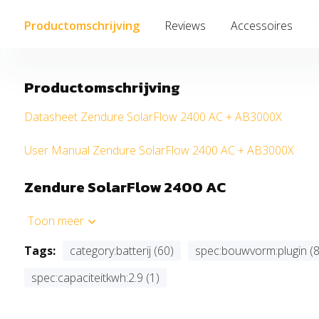
Productomschrijving
Reviews
Accessoires
Productomschrijving
Datasheet Zendure SolarFlow 2400 AC + AB3000X
User Manual Zendure SolarFlow 2400 AC + AB3000X
Zendure SolarFlow 2400 AC
Toon meer
Slimme energieopslag voor maximale onafhankelijkh
Tags:
category:batterij (60)
spec:bouwvorm:plugin (8
Haal méér uit je zonnepanelen en verlaag direct je energi
spec:capaciteitkwh:2.9 (1)
SolarFlow 2400 AC
. Deze geavanceerde thuisbatterij slaa
voor later gebruik en zorgt voor een efficiënte, intelligen