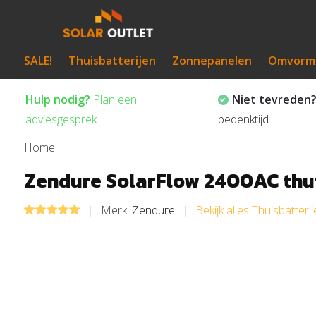
SALE!
Thuisbatterijen
Zonnepanelen
Omvorm
Hulp nodig?
Plan een
Niet tevreden
adviesgesprek
bedenktijd
Home
Zendure SolarFlow 2400AC thui
Merk:
Zendure
Bekijk alles Thuisbatteri