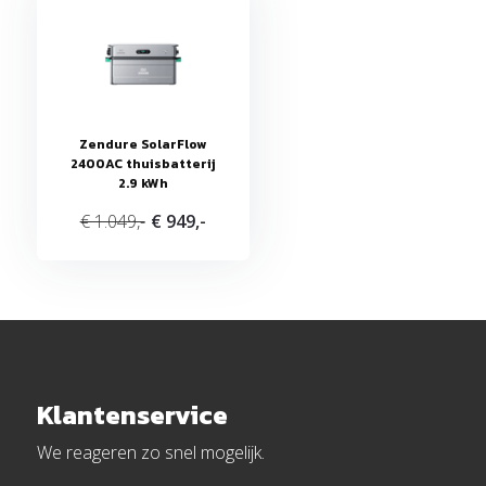
Heb je een micro-omvormer tot 2000W?
Dan kun je deze direct koppelen aan de SolarFlow 2400 
meteen opslaan.
Zendure SolarFlow
✔ Ideaal voor bestaande zonnepaneelinstallaties
2400AC thuisbatterij
✔ Geen complexe aanpassingen nodig
2.9 kWh
✔ Maximale opbrengst uit je huidige systeem
€ 1.049,-
€ 949,-
Noodstroomvoorziening bij stroomuitv
Blijf verzekerd van stroom tijdens een storing.
Sluit eenvoudig essentiële apparaten aan, zoals:
Klantenservice
Koelkast
We reageren zo snel mogelijk.
Verlichting