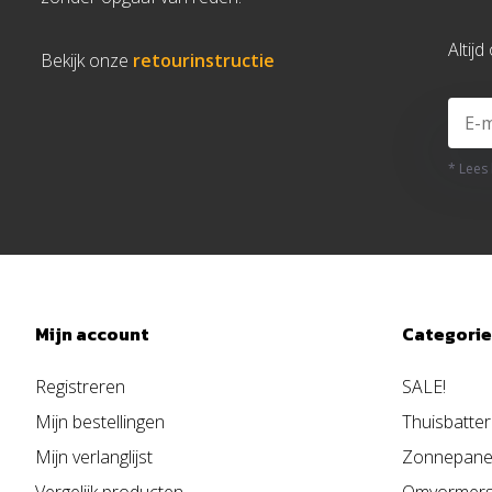
Altij
Bekijk onze
retourinstructie
* Lees
S) werkt met het AI-model
Mijn account
Categori
Registreren
SALE!
Mijn bestellingen
Thuisbatter
Mijn verlanglijst
Zonnepane
Vergelijk producten
Omvormer