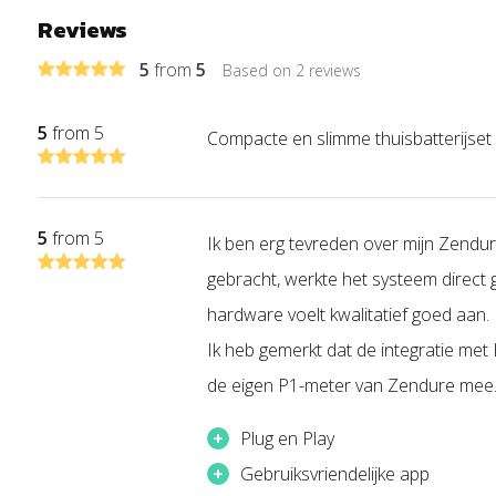
energievoorziening.
Reviews
5
from
5
Based on 2 reviews
Waarom kiezen voor de SolarFlow 2400 
5
from 5
Compacte en slimme thuisbatterijset d
Zonder energieopslag
Overdag wekken je zonnepanelen stroom op. Wat je niet dire
5
from 5
het net.
Ik ben erg tevreden over mijn Zendur
gebracht, werkte het systeem direct g
Met SolarFlow 2400 AC
hardware voelt kwalitatief goed aan.
Ik heb gemerkt dat de integratie met 
Overdag: directe stroomvoorziening én opslag van ov
de eigen P1-meter van Zendure mee. 
’s Avonds: gebruik van je eigen opgeslagen zonne-en
Minder afhankelijk van het elektriciteitsnet
+
Plug en Play
Lagere energiekosten
+
Gebruiksvriendelijke app