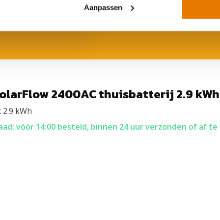
Aanpassen
tterij
beheersysteem met gescheiden
ttleneck-effect
, waarbij de
olarFlow 2400AC thuisbatterij 2.9 kWh
t 2.9 kWh
ad: vóór 14:00 besteld, binnen 24 uur verzonden of af te
2000W