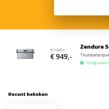
Innovatief energiebeheersysteem per ba
Elke batterij-unit beschikt over een geavanceerd energie
laad- en ontlaadregeling. Dit voorkomt het zogenaamde
bo
zwakste cel de totale prestaties beperkt.
Zendure S
€ 1.049,-
Voordelen:
€ 949,-
Thuisbatterijse
Hogere laad- en ontlaadefficiëntie
13 Op voorra
Optimale energiebenutting
Betrouwbare prestaties
Langere levensduur van de batterij
Recent bekeken
Compatibel met micro-omvormers tot 