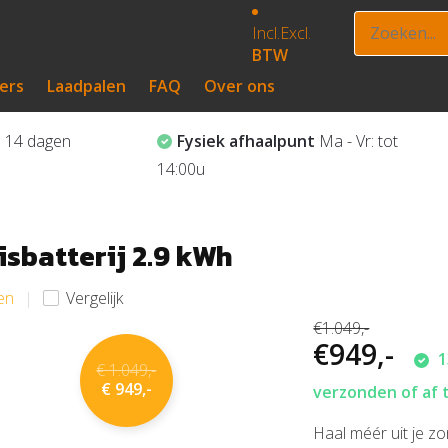
Incl.
Excl.
BTW
ers
Laadpalen
FAQ
Over ons
?
14 dagen
Fysiek afhaalpunt
Ma - Vr: tot
14:00u
sbatterij 2.9 kWh
jen
Vergelijk
€1.049,-
€949,-
1
€ 1.049,-
€ 949,-
verzonden of af 
Haal méér uit je z