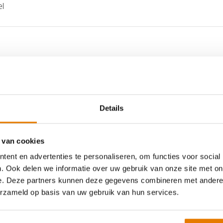
l
room.
nergieverlies
erijplatform.
t energieverlies met maar liefst
Details
 van cookies
ent en advertenties te personaliseren, om functies voor social
. Ook delen we informatie over uw gebruik van onze site met on
e. Deze partners kunnen deze gegevens combineren met andere i
Zendure AB3000X 2.88
erzameld op basis van uw gebruik van hun services.
kWh batterijmodule
€ 749,-
€ 649,-