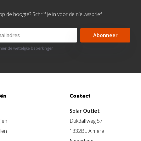
d op de hoogte? Schrijf je in voor de nieuwsbrief!
Abonneer
 hier de wettelijke beperkingen
eën
Contact
Solar Outlet
ijen
Dukdalfweg 57
len
1332BL Almere
s
Nederland