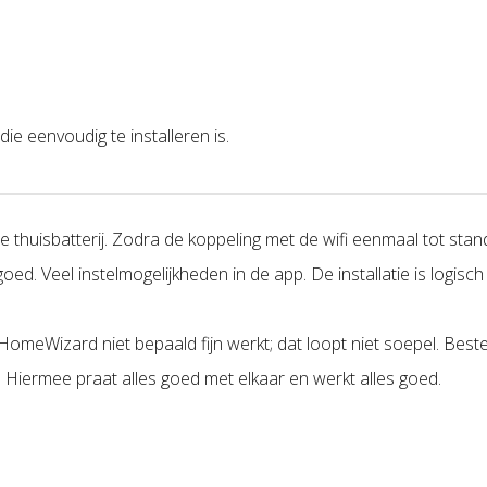
AC?
ie eenvoudig te installeren is.
ct gebruikt, lever je terug aan
e thuisbatterij. Zodra de koppeling met de wifi eenmaal tot sta
oed. Veel instelmogelijkheden in de app. De installatie is logisch
HomeWizard niet bepaald fijn werkt; dat loopt niet soepel. Beste
ertollige energie
Hiermee praat alles goed met elkaar en werkt alles goed.
ergie