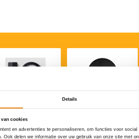
Details
Tibber Pulse |
Zaptec Chill Kabelhouder
oadbalance voor Zaptec
€ 25,-
& Wallbox
 van cookies
€ 89,-
€ 74,95
ent en advertenties te personaliseren, om functies voor social
. Ook delen we informatie over uw gebruik van onze site met on