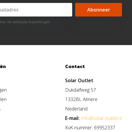
Abonneer
 hier de wettelijke beperkingen
eën
Contact
Solar Outlet
ijen
Dukdalfweg 57
len
1332BL Almere
s
Nederland
E-mail:
info@solar-outlet.nl
KvK-nummer: 69952337