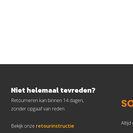
Niet helemaal tevreden?
Retourneren kan binnen 14 dagen,
zonder opgaaf van reden.
Altij
Bekijk onze
retourinstructie