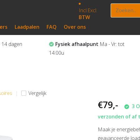
Incl.
Excl.
BTW
ers
Laadpalen
FAQ
Over ons
?
14 dagen
Fysiek afhaalpunt
Ma - Vr: tot
14:00u
soires
Vergelijk
€79,-
3 O
verzonden of af 
Maak je energiebeh
geavanceerde load 