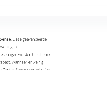
 Sense
. Deze geavanceerde
 woningen,
 zekeringen worden beschermd
gepast. Wanneer er weinig
l de Zaptec Sense overbelasting
ppel deze in de Zaptec app.