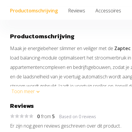
Productomschrijving
Reviews
Accessoires
Productomschrijving
Maak je energiebeheer slimmer en veiliger met de
Zaptec
load balancing-module optimaliseert het stroomverbruik in
appartementencomplexen en bedrijfsgebouwen, zodat je
en de laadsnelheid van je voertuig automatisch wordt aan
stroom wordt gebruikt, laadt je voertuig sneller op, terwij
Toon meer
en stroomuitval voorkomt.
Reviews
Sluit de Zaptec Sense eenvoudig aan op je P1-meter en ko
0
from
5
Based on 0 reviews
Er zijn nog geen reviews geschreven over dit product..