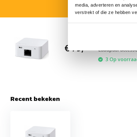
media, adverteren en analys
verstrekt of die ze hebben v
Zaptec Sen
€ 79,-
Laadpaal accesso
3 Op voorraad
Recent bekeken