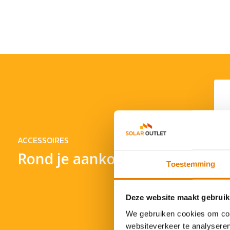
Zaptec Laadkabel 7.5
meter
€ 179,-
ACCESSOIRES
Rond je aankoop af
Toestemming
Laadkabel 5 meter
L
€ 149,-
Deze website maakt gebruik
We gebruiken cookies om cont
websiteverkeer te analyseren