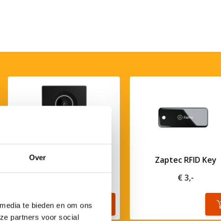
Over
Zaptec Go 2 Laadpaal 22
Zaptec RFID Key
kW - Asphalt Black
€ 3,-
€ 779,-
 media te bieden en om ons
ze partners voor social