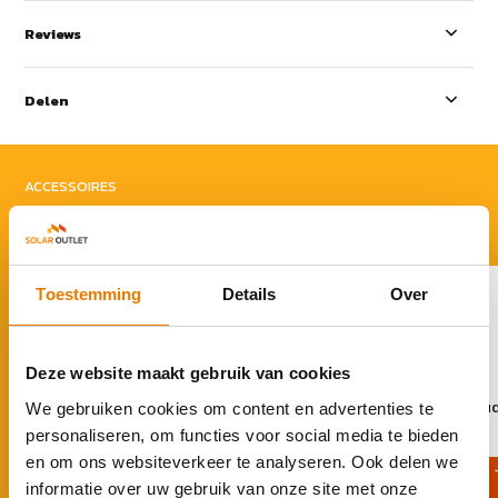
Reviews
Delen
ACCESSOIRES
Rond je aankoop af
Toestemming
Details
Over
Deze website maakt gebruik van cookies
Tibber Pulse | Loadbalance voor
Zaptec Chill Kabelhou
We gebruiken cookies om content en advertenties te
Zaptec & Wallbox
personaliseren, om functies voor social media te bieden
€ 25,-
€ 74,95
€ 89,-
en om ons websiteverkeer te analyseren. Ook delen we
informatie over uw gebruik van onze site met onze