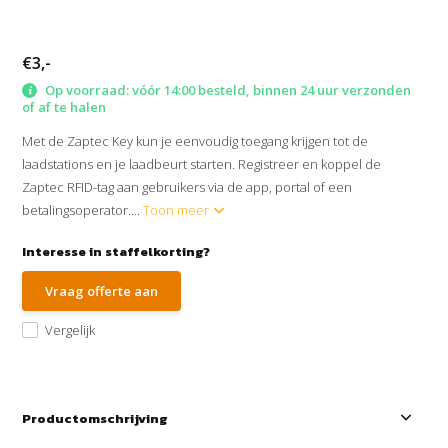
€3,-
Op voorraad: vóór 14:00 besteld, binnen 24 uur verzonden
of af te halen
Met de Zaptec Key kun je eenvoudig toegang krijgen tot de
laadstations en je laadbeurt starten. Registreer en koppel de
Zaptec RFID-tag aan gebruikers via de app, portal of een
betalingsoperator....
Toon meer
Interesse in staffelkorting?
Vraag offerte aan
Vergelijk
Productomschrijving