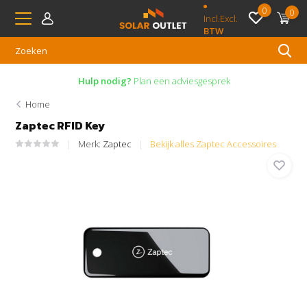
0
0
Incl.
Excl.
BTW
Hulp nodig?
Plan een adviesgesprek
Home
Zaptec RFID Key
Merk:
Zaptec
Bekijk alles Zaptec Accessoires