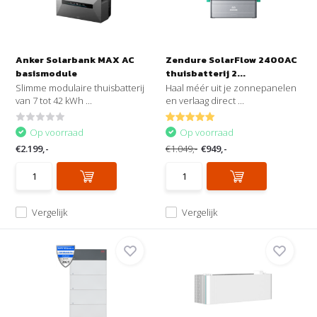
Anker Solarbank MAX AC
Zendure SolarFlow 2400AC
basismodule
thuisbatterij 2...
Slimme modulaire thuisbatterij
Haal méér uit je zonnepanelen
van 7 tot 42 kWh ...
en verlaag direct ...
Op voorraad
Op voorraad
€2.199,-
€1.049,-
€949,-
Vergelijk
Vergelijk