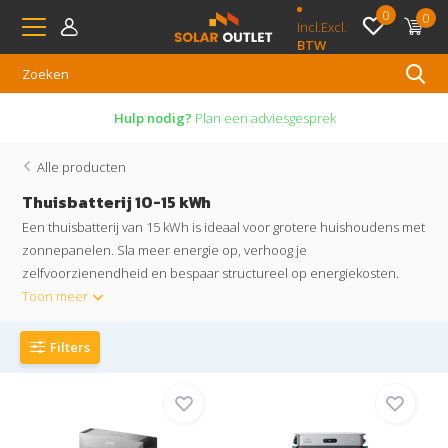
0
0
Incl.
Excl.
BTW
Hulp nodig?
Plan een adviesgesprek
Alle producten
Thuisbatterij 10-15 kWh
Een thuisbatterij van 15 kWh is ideaal voor grotere huishoudens met
zonnepanelen. Sla meer energie op, verhoog je
zelfvoorzienendheid en bespaar structureel op energiekosten.
Toon meer
Filters