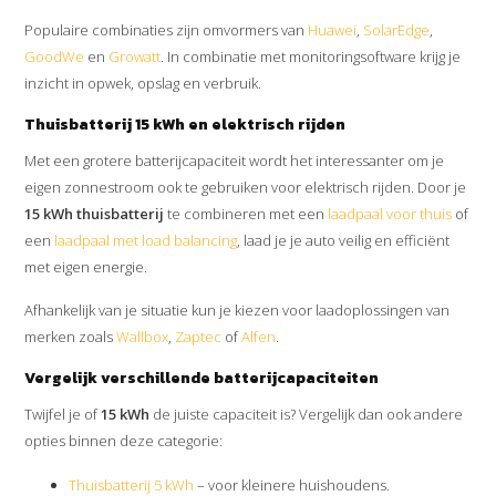
Populaire combinaties zijn omvormers van
Huawei
,
SolarEdge
,
GoodWe
en
Growatt
. In combinatie met monitoringsoftware krijg je
inzicht in opwek, opslag en verbruik.
Thuisbatterij 15 kWh en elektrisch rijden
Met een grotere batterijcapaciteit wordt het interessanter om je
eigen zonnestroom ook te gebruiken voor elektrisch rijden. Door je
15 kWh thuisbatterij
te combineren met een
laadpaal voor thuis
of
een
laadpaal met load balancing
, laad je je auto veilig en efficiënt
met eigen energie.
Afhankelijk van je situatie kun je kiezen voor laadoplossingen van
merken zoals
Wallbox
,
Zaptec
of
Alfen
.
Vergelijk verschillende batterijcapaciteiten
Twijfel je of
15 kWh
de juiste capaciteit is? Vergelijk dan ook andere
opties binnen deze categorie:
Thuisbatterij 5 kWh
– voor kleinere huishoudens.