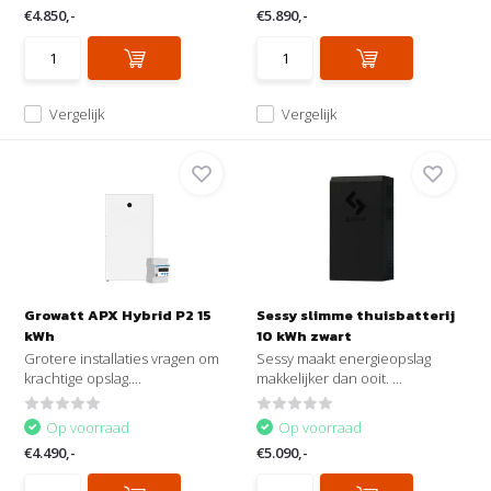
€4.850,-
€5.890,-
Vergelijk
Vergelijk
Growatt APX Hybrid P2 15
Sessy slimme thuisbatterij
kWh
10 kWh zwart
Grotere installaties vragen om
Sessy maakt energieopslag
krachtige opslag....
makkelijker dan ooit. ...
Op voorraad
Op voorraad
€4.490,-
€5.090,-