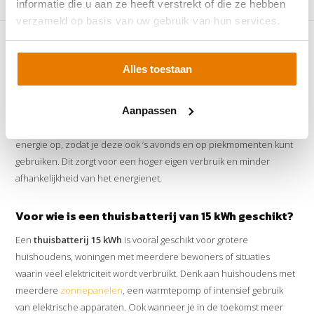
informatie die u aan ze heeft verstrekt of die ze hebben
Vergelijk
Vergelijk
verzameld op basis van uw gebruik van hun services.
Thuisbatterij 15 kWh – maximale energieopslag voor
Alles toestaan
zonnepanelen
Een
thuisbatterij van 15 kWh
is een uitstekende keuze voor
Aanpassen
huishoudens met een hoger energieverbruik. Met een
15 kWh
thuisbatterij
sla je een groot deel van je zelf opgewekte zonne-
energie op, zodat je deze ook ’s avonds en op piekmomenten kunt
gebruiken. Dit zorgt voor een hoger eigen verbruik en minder
afhankelijkheid van het energienet.
Voor wie is een thuisbatterij van 15 kWh geschikt?
Een
thuisbatterij 15 kWh
is vooral geschikt voor grotere
huishoudens, woningen met meerdere bewoners of situaties
waarin veel elektriciteit wordt verbruikt. Denk aan huishoudens met
meerdere
zonnepanelen
, een warmtepomp of intensief gebruik
van elektrische apparaten. Ook wanneer je in de toekomst meer