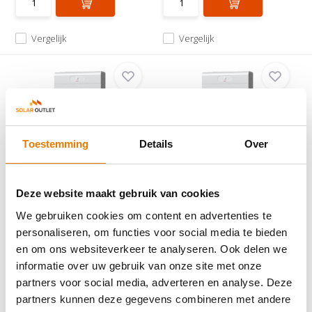
Vergelijk
Vergelijk
Toestemming
Details
Over
Huawei LUNA2000 S1
Huawei LUNA2000 S1
Batterij systeem 14 k...
Batterij systeem 12 k...
Maak kennis met het LUNA2000
Deze website maakt gebruik van cookies
Maak kennis met het LUNA2000
Thuisbatterij syste...
Thuisbatterij syste...
We gebruiken cookies om content en advertenties te
personaliseren, om functies voor social media te bieden
Op voorraad
Op voorraad
en om ons websiteverkeer te analyseren. Ook delen we
€7.025,-
€6.429,-
informatie over uw gebruik van onze site met onze
partners voor social media, adverteren en analyse. Deze
partners kunnen deze gegevens combineren met andere