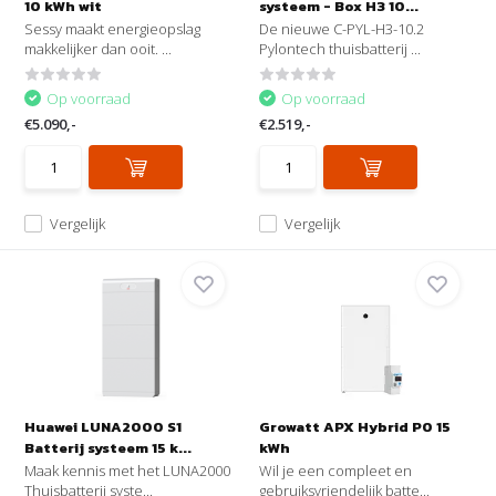
10 kWh wit
systeem - Box H3 10...
Sessy maakt energieopslag
De nieuwe C-PYL-H3-10.2
makkelijker dan ooit. ...
Pylontech thuisbatterij ...
Op voorraad
Op voorraad
€5.090,-
€2.519,-
Vergelijk
Vergelijk
Huawei LUNA2000 S1
Growatt APX Hybrid P0 15
Batterij systeem 15 k...
kWh
Maak kennis met het LUNA2000
Wil je een compleet en
Thuisbatterij syste...
gebruiksvriendelijk batte...