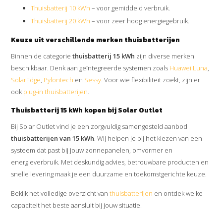
Thuisbatterij 10 kWh
– voor gemiddeld verbruik.
Thuisbatterij 20 kWh
– voor zeer hoog energiegebruik.
Keuze uit verschillende merken thuisbatterijen
Binnen de categorie
thuisbatterij 15 kWh
zijn diverse merken
beschikbaar. Denk aan geïntegreerde systemen zoals
Huawei Luna
,
SolarEdge
,
Pylontech
en
Sessy
. Voor wie flexibiliteit zoekt, zijn er
ook
plug-in thuisbatterijen
.
Thuisbatterij 15 kWh kopen bij Solar Outlet
Bij Solar Outlet vind je een zorgvuldig samengesteld aanbod
thuisbatterijen van 15 kWh
. Wij helpen je bij het kiezen van een
systeem dat past bij jouw zonnepanelen, omvormer en
energieverbruik. Met deskundig advies, betrouwbare producten en
snelle levering maak je een duurzame en toekomstgerichte keuze.
Bekijk het volledige overzicht van
thuisbatterijen
en ontdek welke
capaciteit het beste aansluit bij jouw situatie.