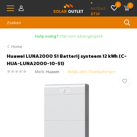
0
0
Incl.
Excl.
BTW
Hulp nodig?
Plan een adviesgesprek
Home
Huawei LUNA2000 S1 Batterij systeem 12 kWh (C-
HUA-LUNA2000-10-S1)
Merk:
Huawei
Bekijk alles Thuisbatterijen