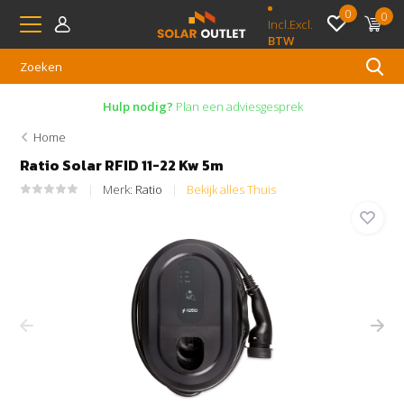
0
0
Incl.
Excl.
BTW
Hulp nodig?
Plan een adviesgesprek
Home
Ratio Solar RFID 11-22 Kw 5m
Merk:
Ratio
Bekijk alles Thuis