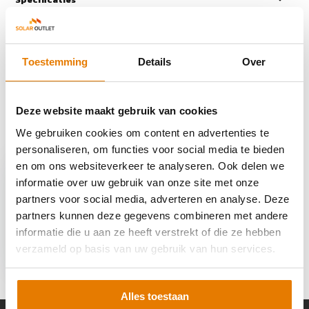
Reviews
Toestemming
Details
Over
Delen
Deze website maakt gebruik van cookies
We gebruiken cookies om content en advertenties te
Recent bekeken
personaliseren, om functies voor social media te bieden
en om ons websiteverkeer te analyseren. Ook delen we
informatie over uw gebruik van onze site met onze
partners voor social media, adverteren en analyse. Deze
partners kunnen deze gegevens combineren met andere
informatie die u aan ze heeft verstrekt of die ze hebben
Ratio Solar RFID 11-22
Kw 5m
verzameld op basis van uw gebruik van hun services.
€ 799,-
€ 529,95
Alles toestaan