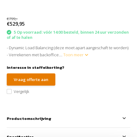
€799,-
€529,95
5 Op voorraad: vóór 14:00 besteld, binnen 24 uur verzonden
of af te halen
- Dynamic Load Balancing (deze moet apart aangeschaft te worden)
- Verrekenen met backoffice....
Toon meer
Interesse in staffelkorting?
Vraag offerte aan
Vergelijk
Productomschrijving
Specificaties