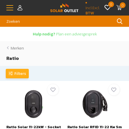
0
0
Incl.
Excl.
BTW
Hulp nodig?
Plan een adviesgesprek
Merken
Ratio
Filters
Ratio Solar 11-22kW - Socket
Ratio Solar RFID 11-22 Kw 5m