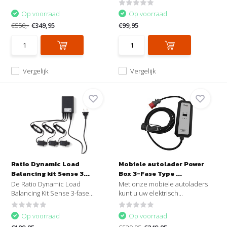
Op voorraad
Op voorraad
€550,-
€349,95
€99,95
Vergelijk
Vergelijk
Ratio Dynamic Load
Mobiele autolader Power
Balancing kit Sense 3...
Box 3-Fase Type ...
De Ratio Dynamic Load
Met onze mobiele autoladers
Balancing Kit Sense 3-fase...
kunt u uw elektrisch...
Op voorraad
Op voorraad