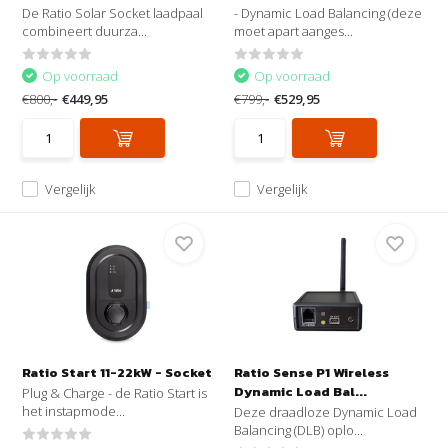
De Ratio Solar Socket laadpaal
- Dynamic Load Balancing (deze
combineert duurza...
moet apart aanges...
Op voorraad
Op voorraad
€800,-
€449,95
€799,-
€529,95
Vergelijk
Vergelijk
Ratio Start 11-22kW - Socket
Ratio Sense P1 Wireless
Dynamic Load Bal...
Plug & Charge - de Ratio Start is
het instapmode...
Deze draadloze Dynamic Load
Balancing (DLB) oplo...