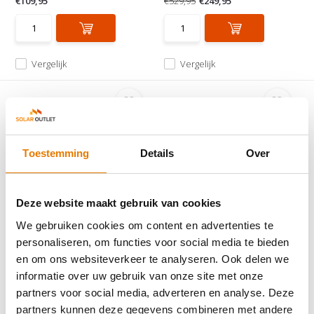
€109,95
€529,95
€249,95
Vergelijk
Vergelijk
Toestemming
Details
Over
EV Mobi Box 13A/1F T2-
Ratio Basic - Type 2
Deze website maakt gebruik van cookies
Schuko - 5m + DC p...
Laadkabel 4m Black
EV Mobi Box 13A/1F T2-Schuko -
Ratio Basic laadkabel Type 2
We gebruiken cookies om content en advertenties te
5m + DC protectio...
naar Type 2, 3x32 A...
personaliseren, om functies voor social media te bieden
en om ons websiteverkeer te analyseren. Ook delen we
Op voorraad
Op voorraad
informatie over uw gebruik van onze site met onze
€440,-
€149,95
€99,95
partners voor social media, adverteren en analyse. Deze
partners kunnen deze gegevens combineren met andere