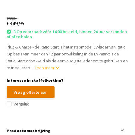
€550,-
€349,95
3 Op voorraad: vóór 14:00 besteld, binnen 24 uur verzonden
of af te halen
Plug & Charge - de Ratio Start is het instapmodel EV-lader van Ratio.
Op basis van meer dan 12 jaar ontwikkeling in de EV-markt is de
Ratio Start ontwikkeld als de eenvoudigste lader om te gebruiken en
te installeren....
Toon meer
Interesse in staffelkorting?
Vraag offerte aan
Vergelijk
Productomschrijving