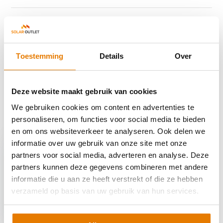
Specificaties
Reviews
Toestemming
Details
Over
Delen
Deze website maakt gebruik van cookies
We gebruiken cookies om content en advertenties te
personaliseren, om functies voor social media te bieden
Recent bekeken
en om ons websiteverkeer te analyseren. Ook delen we
informatie over uw gebruik van onze site met onze
partners voor social media, adverteren en analyse. Deze
partners kunnen deze gegevens combineren met andere
informatie die u aan ze heeft verstrekt of die ze hebben
Ratio Start 11-22kW -
verzameld op basis van uw gebruik van hun services.
Socket
€ 550,-
€ 349,95