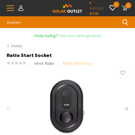
0
0
Incl.
Excl.
BTW
Hulp nodig?
Plan een adviesgesprek
Home
Ratio Start Socket
Merk:
Ratio
Bekijk alles Thuis