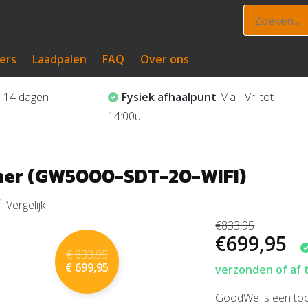
ers
Laadpalen
FAQ
Over ons
?
14 dagen
Fysiek afhaalpunt
Ma - Vr: tot
14:00u
mer (GW5000-SDT-20-WIFI)
Vergelijk
€833,95
€699,95
€ 833,95
€ 699,95
verzonden of af 
GoodWe is een too