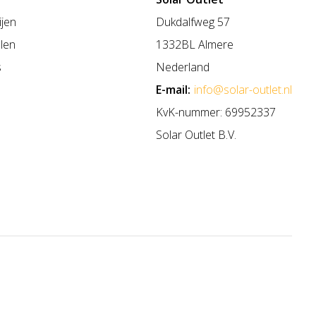
ijen
Dukdalfweg 57
len
1332BL Almere
s
Nederland
E-mail:
info@solar-outlet.nl
KvK-nummer: 69952337
Solar Outlet B.V.