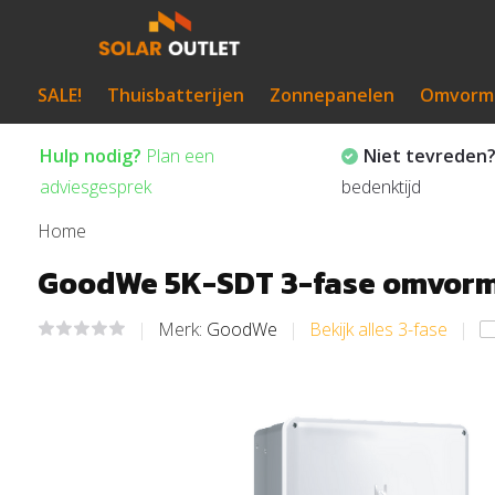
SALE!
Thuisbatterijen
Zonnepanelen
Omvorm
Hulp nodig?
Plan een
Niet tevreden
adviesgesprek
bedenktijd
Home
GoodWe 5K-SDT 3-fase omvor
Merk:
GoodWe
Bekijk alles 3-fase