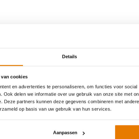
en te detecteren. Daarbij geeft
 het stroomcircuit hierbij
van de SDT G2 Plus+ Serie en
Details
erzoek en productie van
ormers van GoodWe worden
 van cookies
n, voor commerciële systemen
 5K-SDT 3-fase omvormer (GW5000-S
ent en advertenties te personaliseren, om functies voor social
r Bloomberg, IHS & GTMt in
. Ook delen we informatie over uw gebruik van onze site met on
)
gie in de wereld geplaatst.
e. Deze partners kunnen deze gegevens combineren met andere i
& Optimizers
erzameld op basis van uw gebruik van hun services.
s heeft Libra Energy ervoor
rraad: vóór 14:00 besteld, binnen 24 uur verzonden of af 
an ons sterke merken
Aanpassen