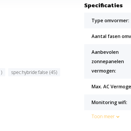
Specificaties
Type omvormer:
Aantal fasen om
Aanbevolen
zonnepanelen
vermogen:
1)
spec:hybride:false (45)
maar liefst 98.2% en tot max.
Max. AC Vermoge
r een 3-fase aansluiting,
Monitoring wifi:
bels verdeeld. Vanwege de 2
itme. Verder heeft het een
Toon meer
. Doordat GoodWe veiligheid