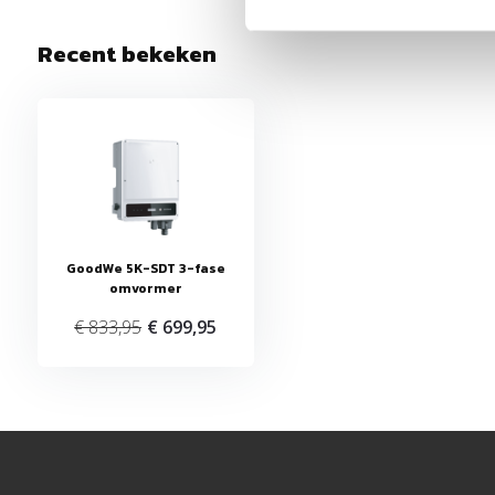
Uitstekende prijs/kwaliteit verhouding
Recent bekeken
Hoge -conversie efficiëntie
Zeer laag uitvalspercentage van 1%
Beursgenoteerd
Zeer innovatief
GoodWe 5K-SDT 3-fase
omvormer
€ 833,95
€ 699,95