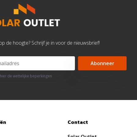
d op de hoogte? Schrijf je in voor de nieuwsbrief!
Abonneer
 hier de wettelijke beperkingen
eën
Contact
Solar Outlet