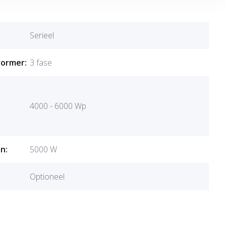
Serieel
vormer:
3 fase
4000 - 6000 Wp
n:
5000 W
Optioneel