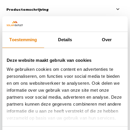
Productomschrijving
Specificaties
Toestemming
Details
Over
Reviews
Deze website maakt gebruik van cookies
Delen
We gebruiken cookies om content en advertenties te
personaliseren, om functies voor social media te bieden
en om ons websiteverkeer te analyseren. Ook delen we
Recent bekeken
informatie over uw gebruik van onze site met onze
partners voor social media, adverteren en analyse. Deze
partners kunnen deze gegevens combineren met andere
informatie die u aan ze heeft verstrekt of die ze hebben
verzameld op basis van uw gebruik van hun services.
GoodWe 5K-SDT 3-
fase omvormer