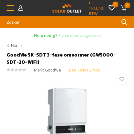
0
0
Incl.
Excl.
BTW
Hulp nodig?
Plan een adviesgesprek
Home
GoodWe 5K-SDT 3-fase omvormer (GW5000-
SDT-20-WIFI)
Merk:
GoodWe
Bekijk alles 3-fase