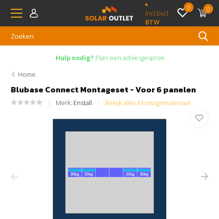
0
0
Incl.
Excl.
BTW
Hulp nodig?
Plan een adviesgesprek
Home
Blubase Connect Montageset - Voor 6 panelen
Merk:
Enstall
Bekijk alles Montagemateriaal