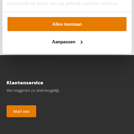
verzameld op basis van uw gebruik van hun services.
Alles toestaan
Blubase Connect
Montageset - Voor 6
panelen
Aanpassen
€ 384,95
Klantenservice
We reageren zo snel mogelijk.
Mail ons