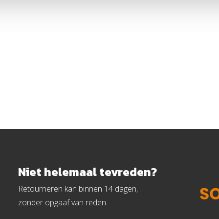
Niet helemaal tevreden?
Retourneren kan binnen 14 dagen,
zonder opgaaf van reden.