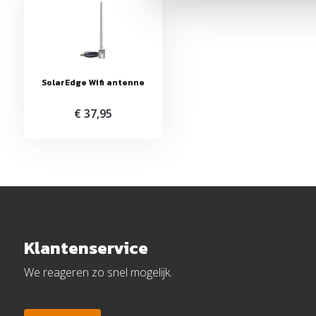
SolarEdge Wifi antenne
€ 37,95
Klantenservice
We reageren zo snel mogelijk.