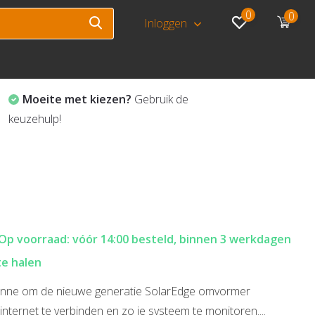
0
0
Inloggen
Moeite met kiezen?
Gebruik de
keuzehulp!
Op voorraad: vóór 14:00 besteld, binnen 3 werkdagen
te halen
tenne om de nieuwe generatie SolarEdge omvormer
nternet te verbinden en zo je systeem te monitoren....