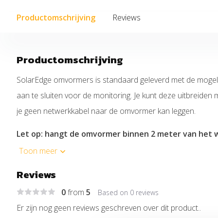
Productomschrijving
Reviews
Productomschrijving
SolarEdge omvormers is standaard geleverd met de mogel
aan te sluiten voor de monitoring. Je kunt deze uitbreide
je geen netwerkkabel naar de omvormer kan leggen.
Let op: hangt de omvormer binnen 2 meter van het wi
geen wifi, maar UTP.
Toon meer
SolarEdge combineert geavanceerde digitale besturingstec
Reviews
architectuur voor energieconversie om superieure oplever
0
from
5
Based on 0 reviews
allerbeste betrouwbaarheid te bereiken.
Er zijn nog geen reviews geschreven over dit product..