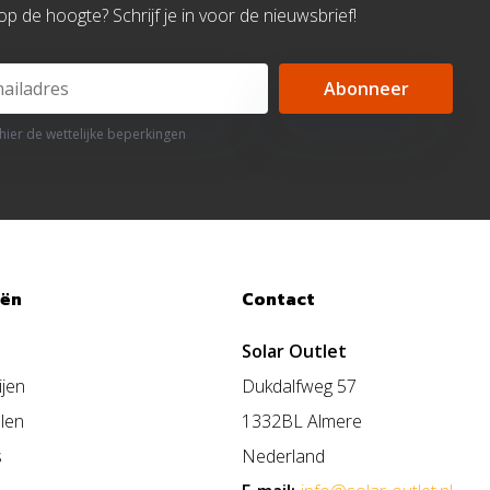
d op de hoogte? Schrijf je in voor de nieuwsbrief!
Abonneer
 hier de wettelijke beperkingen
eën
Contact
Solar Outlet
ijen
Dukdalfweg 57
len
1332BL Almere
s
Nederland