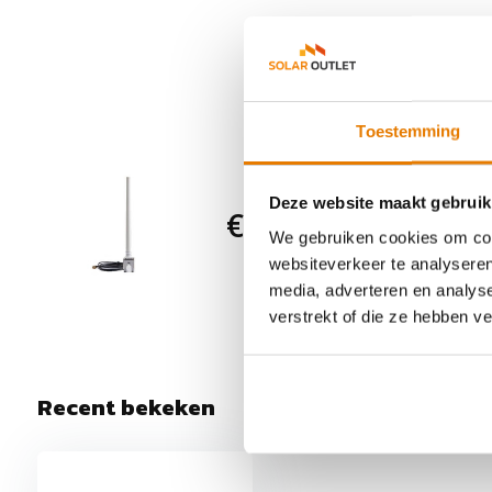
Belangrijkste punten van SolarEdge systemen
• Omvormers speciaal ontworpen om te werken met Powe
• Superieure efficiëntie
Toestemming
• Uitstekende betrouwbaarheid met standaard 12 jaar garan
SolarEdge
jaar)
Deze website maakt gebruik
€ 37,95
Communicatie 
• Klein, lichtgewicht en eenvoudig te installeren
We gebruiken cookies om cont
0 Op voorra
• IP65 , Voor installatie binnen en buiten
websiteverkeer te analyseren
halen
media, adverteren en analys
• Geïntegreerde bescherming tegen vlambogen en snelle ui
verstrekt of die ze hebben v
• Alle SolarEdge omvormers zijn gecertificeerd
Recent bekeken