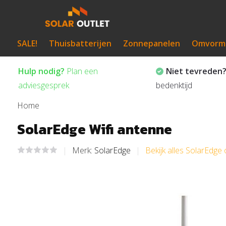
SALE!
Thuisbatterijen
Zonnepanelen
Omvorm
Hulp nodig?
Plan een
Niet tevreden
adviesgesprek
bedenktijd
Home
SolarEdge Wifi antenne
Merk:
SolarEdge
Bekijk alles SolarEdg