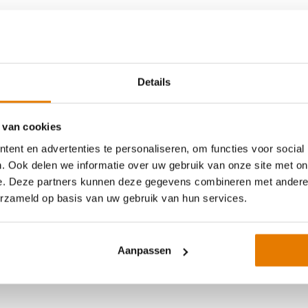
r Optimizers
Details
tie (uitbreidbaar tot 20 of 25
 Wifi antenne
 van cookies
& Monitoring
ent en advertenties te personaliseren, om functies voor social
ad: vóór 14:00 besteld, binnen 3 werkdagen verzonden of
. Ook delen we informatie over uw gebruik van onze site met on
e. Deze partners kunnen deze gegevens combineren met andere i
tschakeling
erzameld op basis van uw gebruik van hun services.
Aanpassen