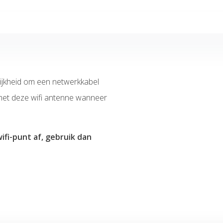
ijkheid om een netwerkkabel
n met deze wifi antenne wanneer
fi-punt af, gebruik dan
hnologie met een efficiënte
ing van zonne-energie en de