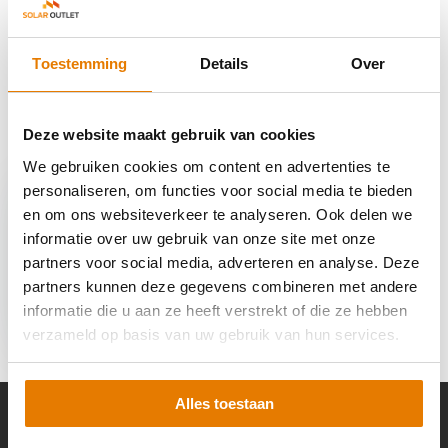
Reviews
Toestemming
Details
Over
Delen
Deze website maakt gebruik van cookies
Recent bekeken
We gebruiken cookies om content en advertenties te
personaliseren, om functies voor social media te bieden
en om ons websiteverkeer te analyseren. Ook delen we
informatie over uw gebruik van onze site met onze
partners voor social media, adverteren en analyse. Deze
Growatt MID 17KTL3-
partners kunnen deze gegevens combineren met andere
XH
informatie die u aan ze heeft verstrekt of die ze hebben
€ 1.741,95
verzameld op basis van uw gebruik van hun services.
Alles toestaan