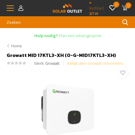
0
0
Incl.
Excl.
BTW
Hulp nodig?
Plan een adviesgesprek
Home
Growatt MID 17KTL3-XH (O-G-MID17KTL3-XH)
Merk:
Growatt
Bekijk alles Growatt omvormers