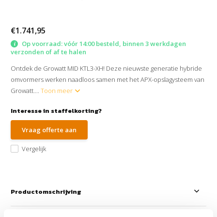
€1.741,95
Op voorraad: vóór 14:00 besteld, binnen 3 werkdagen
verzonden of af te halen
Ontdek de Growatt MID KTL3-XH! Deze nieuwste generatie hybride
omvormers werken naadloos samen met het APX-opslagysteem van
Growatt....
Toon meer
Interesse in staffelkorting?
Vraag offerte aan
Vergelijk
Productomschrijving