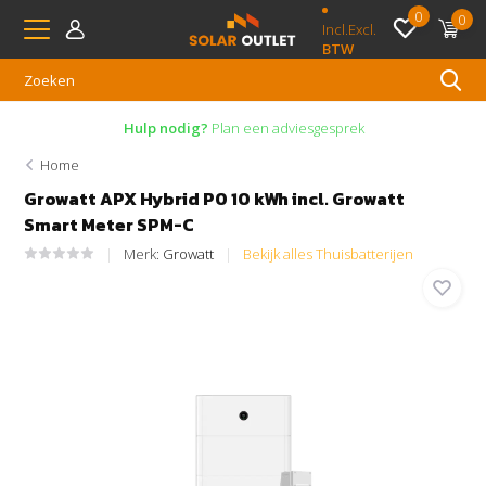
0
0
Incl.
Excl.
BTW
Hulp nodig?
Plan een adviesgesprek
Home
Growatt APX Hybrid P0 10 kWh incl. Growatt
Smart Meter SPM-C
Merk:
Growatt
Bekijk alles Thuisbatterijen