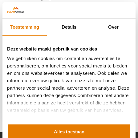
Reviews
Toestemming
Details
Over
Delen
Deze website maakt gebruik van cookies
We gebruiken cookies om content en advertenties te
Recent bekeken
personaliseren, om functies voor social media te bieden
en om ons websiteverkeer te analyseren. Ook delen we
informatie over uw gebruik van onze site met onze
partners voor social media, adverteren en analyse. Deze
partners kunnen deze gegevens combineren met andere
Growatt APX Hv
informatie die u aan ze heeft verstrekt of die ze hebben
Paralel Kabel
verzameld op basis van uw gebruik van hun services.
€ 68,95
Alles toestaan