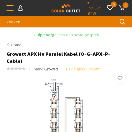
0
0
Incl.
Excl.
BTW
Hulp nodig?
Plan een adviesgesprek
Home
Growatt APX Hv Paralel Kabel (O-G-APX-P-
Cable)
Merk:
Growatt
Bekijk alles Growatt