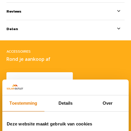
Reviews
Delen
ACCESSOIRES
Rond je aankoop af
Toestemming
Details
Over
Enphase communicatie adapter
voor IQ 5P batterij
€ 179,95
Deze website maakt gebruik van cookies