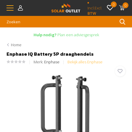
0
0
Incl.
Excl.
BTW
Hulp nodig?
Plan een adviesgesprek
Home
Enphase IQ Battery 5P draaghendels
Merk:
Enphase
Bekijk alles Enphase