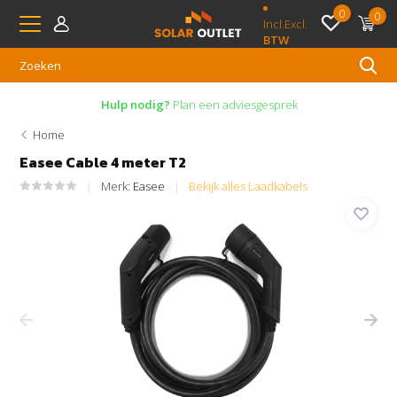
0
0
Incl.
Excl.
BTW
Hulp nodig?
Plan een adviesgesprek
Home
Easee Cable 4 meter T2
Merk:
Easee
Bekijk alles Laadkabels