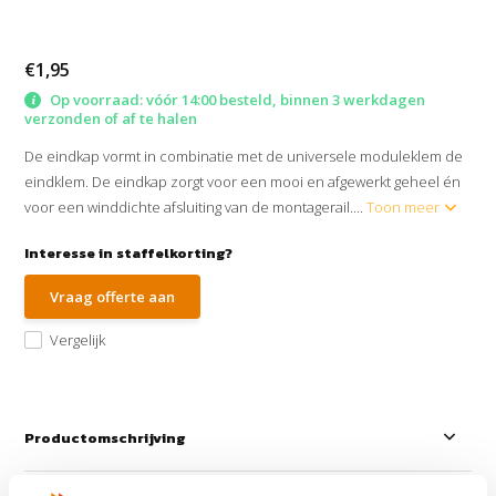
€1,95
Op voorraad: vóór 14:00 besteld, binnen 3 werkdagen
verzonden of af te halen
De eindkap vormt in combinatie met de universele moduleklem de
eindklem. De eindkap zorgt voor een mooi en afgewerkt geheel én
voor een winddichte afsluiting van de montagerail....
Toon meer
Interesse in staffelkorting?
Vraag offerte aan
Vergelijk
Productomschrijving