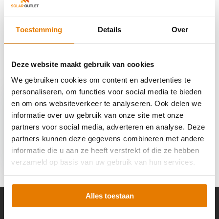
Reviews
Toestemming
Details
Over
Delen
Deze website maakt gebruik van cookies
Recent bekeken
We gebruiken cookies om content en advertenties te
personaliseren, om functies voor social media te bieden
en om ons websiteverkeer te analyseren. Ook delen we
informatie over uw gebruik van onze site met onze
partners voor social media, adverteren en analyse. Deze
partners kunnen deze gegevens combineren met andere
Clickfit Evo Eindkap
Zwart
informatie die u aan ze heeft verstrekt of die ze hebben
€ 1,95
verzameld op basis van uw gebruik van hun services.
Alles toestaan