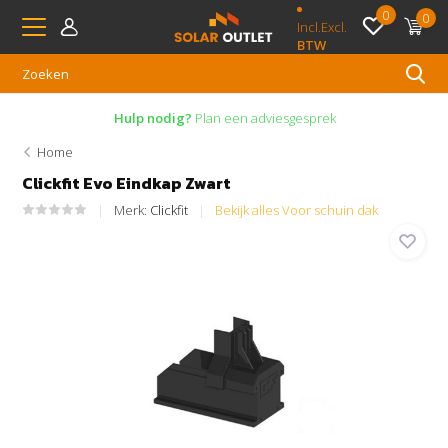
0
0
Incl.
Excl.
BTW
Hulp nodig?
Plan een adviesgesprek
Home
Clickfit Evo Eindkap Zwart
Merk:
Clickfit
Bekijk alles Voor schuin dak