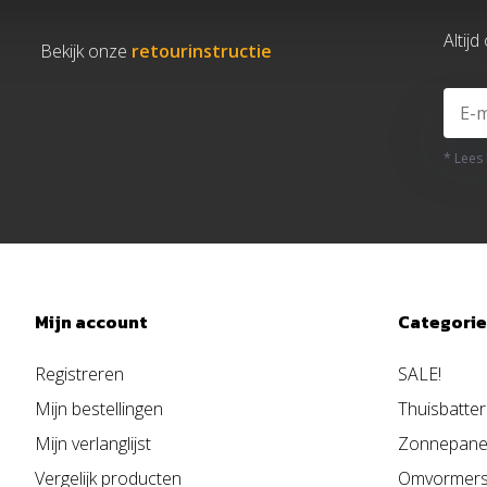
Altij
Bekijk onze
retourinstructie
* Lees
Mijn account
Categori
Registreren
SALE!
Mijn bestellingen
Thuisbatter
Mijn verlanglijst
Zonnepane
Vergelijk producten
Omvormer