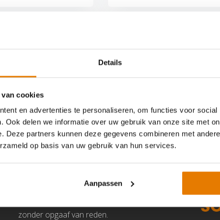
Details
 van cookies
ent en advertenties te personaliseren, om functies voor social
. Ook delen we informatie over uw gebruik van onze site met on
e. Deze partners kunnen deze gegevens combineren met andere i
erzameld op basis van uw gebruik van hun services.
Niet helemaal tevreden?
Aanpassen
Retourneren kan binnen 14 dagen,
zonder opgaaf van reden.