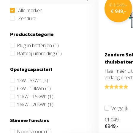
€ 1.049,-
Alle merken
€ 949,-
Zendure
Productcategorie
Plug-in batterijen
(1)
Batterij uitbreiding
(1)
Zendure So
thuisbatter
Opslagcapaciteit
Haal méér ui
verlaag direct .
1kW - 5kWh
(2)
6kW - 10kWh
(1)
11kW - 15kWh
(1)
16kW - 20kWh
(1)
Vergelijk
€1.049,-
Slimme functies
€949,-
Noodstroom
(1)