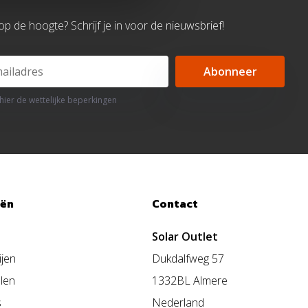
d op de hoogte? Schrijf je in voor de nieuwsbrief!
Abonneer
 hier de wettelijke beperkingen
eën
Contact
Solar Outlet
ijen
Dukdalfweg 57
len
1332BL Almere
s
Nederland