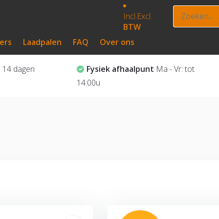
Incl.
Excl.
BTW
ers
Laadpalen
FAQ
Over ons
?
14 dagen
Fysiek afhaalpunt
Ma - Vr: tot
14:00u