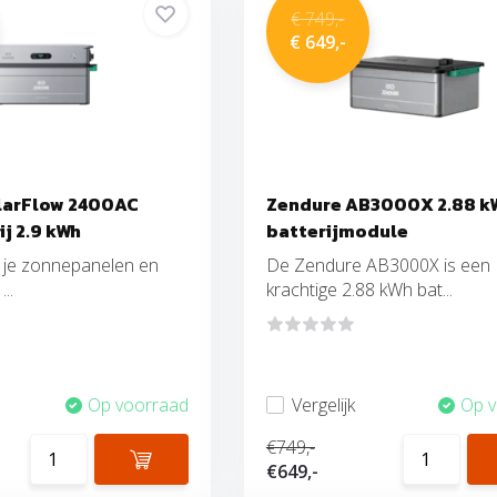
€ 749,-
€ 649,-
larFlow 2400AC
Zendure AB3000X 2.88 k
ij 2.9 kWh
batterijmodule
t je zonnepanelen en
De Zendure AB3000X is een
..
krachtige 2.88 kWh bat...
Op voorraad
Vergelijk
Op 
€749,-
€649,-