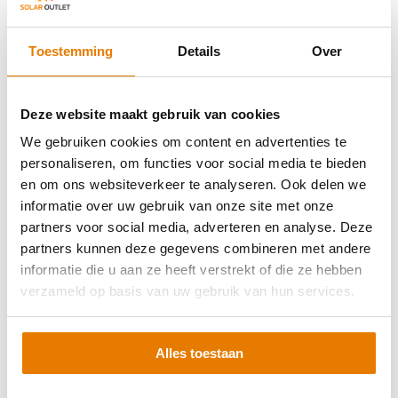
Voor huishoudens met zonnepanelen is vooral de
Wallbox Pulsar
Plus
populair. Deze slimme Wallbox is compact, krachtig en geschikt
voor zowel 1-fase als 3-fase aansluitingen. Zoek je een
Wallbox 1
Toestemming
Details
Over
fase
oplossing voor een standaard aansluiting, dan is dit vaak een
uitstekende keuze. Bij een 3-fase aansluiting kun je sneller laden en
meer vermogen benutten.
Deze website maakt gebruik van cookies
We gebruiken cookies om content en advertenties te
personaliseren, om functies voor social media te bieden
Wallbox laadpalen voor thuis en zakelijk gebruik
en om ons websiteverkeer te analyseren. Ook delen we
informatie over uw gebruik van onze site met onze
Wallbox laadpalen zijn geschikt voor uiteenlopende toepassingen.
partners voor social media, adverteren en analyse. Deze
Voor particulieren zijn er oplossingen binnen
laadpalen voor thuis
,
partners kunnen deze gegevens combineren met andere
inclusief varianten met
load balancing
. Bedrijven kunnen terecht
informatie die u aan ze heeft verstrekt of die ze hebben
binnen
zakelijke laadpalen
voor parkeerplaatsen, kantoren of VvE’s.
verzameld op basis van uw gebruik van hun services.
Afhankelijk van het model kun je werken met een
Wallbox laadpas
voor toegangsbeheer. Dit maakt het mogelijk om gebruikers te
registreren of laadkosten door te berekenen. In combinatie met
Alles toestaan
accessoires zoals
Type 2 laadkabels
stel je eenvoudig een
complete laadoplossing samen.