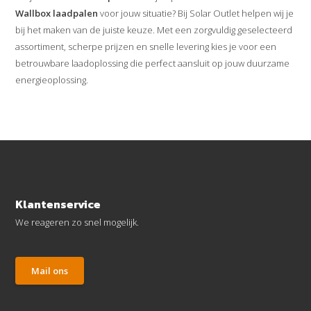
Wallbox laadpalen
voor jouw situatie? Bij Solar Outlet helpen wij je
bij het maken van de juiste keuze. Met een zorgvuldig geselecteerd
assortiment, scherpe prijzen en snelle levering kies je voor een
betrouwbare laadoplossing die perfect aansluit op jouw duurzame
energieoplossing.
Klantenservice
We reageren zo snel mogelijk.
Mail ons