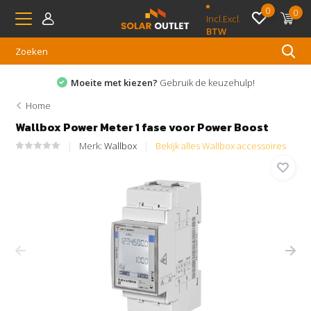
0
0
Incl.
Excl.
BTW
Moeite met kiezen?
Gebruik de keuzehulp!
Home
Wallbox Power Meter 1 fase voor Power Boost
Merk:
Wallbox
Bekijk alles Wallbox accessoires