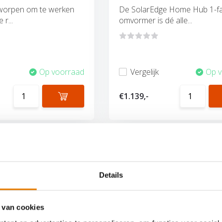
tworpen om te werken
De SolarEdge Home Hub 1-f
r...
omvormer is dé alle...
Op voorraad
Vergelijk
Op 
€1.139,-
Details
 van cookies