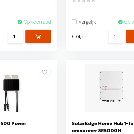
Op voorraad
Vergelijk
Op 
€74,-
S500 Power
SolarEdge Home Hub 1-fa
omvormer SE5000H