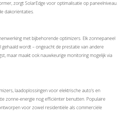
ormer, zorgt SolarEdge voor optimalisatie op paneelniveau.
e dakoriëntaties.
menwerking met bijbehorende optimizers. Elk zonnepaneel
l gehaald wordt – ongeacht de prestatie van andere
gst, maar maakt ook nauwkeurige monitoring mogelijk via
mizers, laadoplossingen voor elektrische auto’s en
e zonne-energie nog efficiënter benutten. Populaire
ntworpen voor zowel residentiële als commerciële