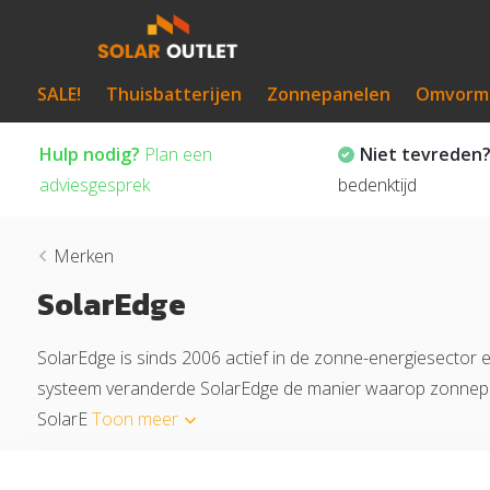
SALE!
Thuisbatterijen
Zonnepanelen
Omvorm
Hulp nodig?
Plan een
Niet tevreden
adviesgesprek
bedenktijd
Merken
SolarEdge
SolarEdge is sinds 2006 actief in de zonne-energiesector 
systeem veranderde SolarEdge de manier waarop zonnepane
SolarE
Toon meer