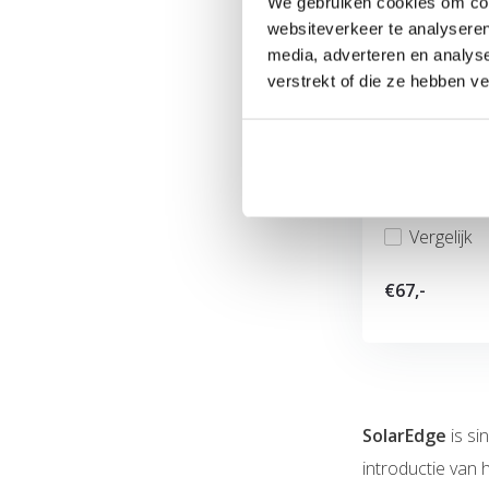
We gebruiken cookies om cont
websiteverkeer te analyseren
SolarEdge 
media, adverteren en analys
Specifiek on
verstrekt of die ze hebben v
met SolarEdge 
Vergelijk
€67,-
SolarEdge
is si
introductie van