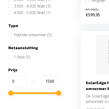
Vergelijk
3.000 - 4.000 Watt
(3)
€1.060,-
4.000 - 5.000 Watt
(1)
€599,95
Type
Hybride omvormer
(5)
Netaansluiting
1-fase
(5)
Prijs
-
SolarEdge 
omvormer 
De SolarEdg
omvormer is dé