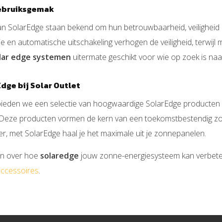
gebruiksgemak
n SolarEdge staan bekend om hun betrouwbaarheid, veiligheid e
 en automatische uitschakeling verhogen de veiligheid, terwijl mo
lar edge systemen
uitermate geschikt voor wie op zoek is naar 
dge bij Solar Outlet
t bieden we een selectie van hoogwaardige SolarEdge producten 
 Deze producten vormen de kern van een toekomstbestendig zonn
ker, met SolarEdge haal je het maximale uit je zonnepanelen.
en over hoe
solaredge
jouw zonne-energiesysteem kan verbeter
ccessoires
.