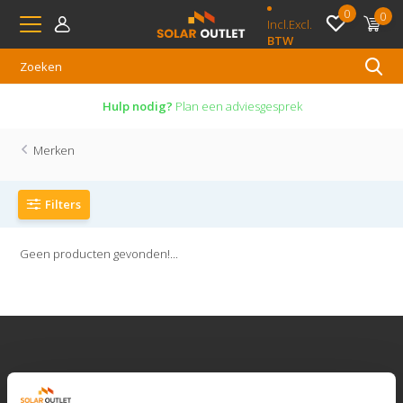
0
0
Incl.
Excl.
BTW
Hulp nodig?
Plan een adviesgesprek
Merken
Filters
Geen producten gevonden!...
Klantenservice