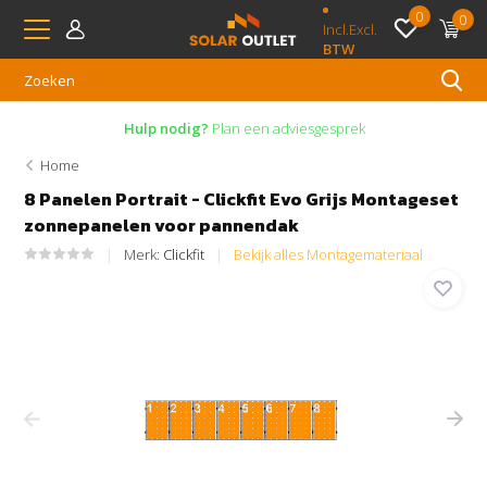
0
0
Incl.
Excl.
BTW
Hulp nodig?
Plan een adviesgesprek
Home
8 Panelen Portrait - Clickfit Evo Grijs Montageset
zonnepanelen voor pannendak
Merk:
Clickfit
Bekijk alles Montagemateriaal