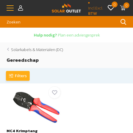
0
0
Incl.
Excl.
BTW
Hulp nodig?
Plan een adviesgesprek
Solarkabels & Materialen (DC)
Gereedschap
Filters
MC4 Krimptang