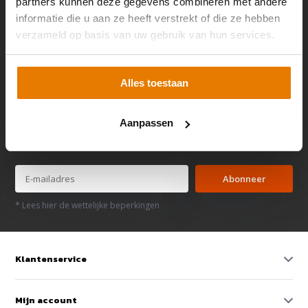
partners kunnen deze gegevens combineren met andere
Mail ons
informatie die u aan ze heeft verstrekt of die ze hebben
verzameld op basis van uw gebruik van hun services.
Alles toestaan
Aanpassen
Altijd op de hoogte? Schrijf je in voor de nieuwsbrief!
Abonneer
* Lees hier de wettelijke beperkingen
Klantenservice
Mijn account