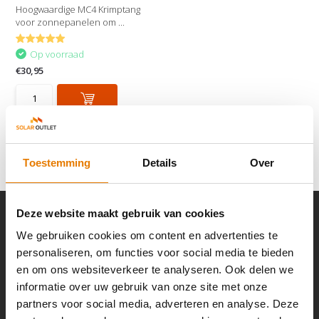
Hoogwaardige MC4 Krimptang
voor zonnepanelen om ...
Op voorraad
€30,95
Vergelijk
Toestemming
Details
Over
Deze website maakt gebruik van cookies
We gebruiken cookies om content en advertenties te
personaliseren, om functies voor social media te bieden
Klantenservice
en om ons websiteverkeer te analyseren. Ook delen we
We reageren zo snel mogelijk.
informatie over uw gebruik van onze site met onze
partners voor social media, adverteren en analyse. Deze