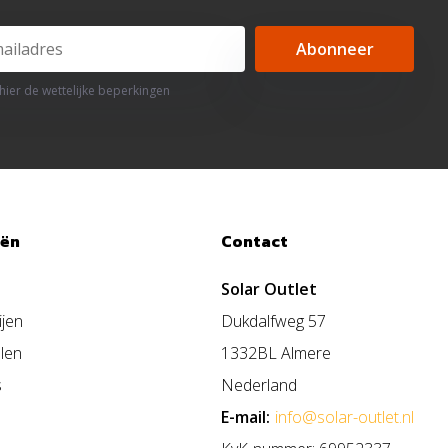
Abonneer
 hier de wettelijke beperkingen
eën
Contact
Solar Outlet
ijen
Dukdalfweg 57
len
1332BL Almere
s
Nederland
E-mail:
info@solar-outlet.nl