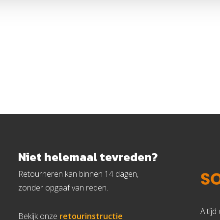
Niet helemaal tevreden?
Retourneren kan binnen 14 dagen,
zonder opgaaf van reden.
Altij
Bekijk onze
retourinstructie