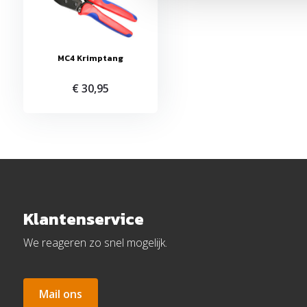
MC4 Krimptang
€ 30,95
Klantenservice
We reageren zo snel mogelijk.
Mail ons