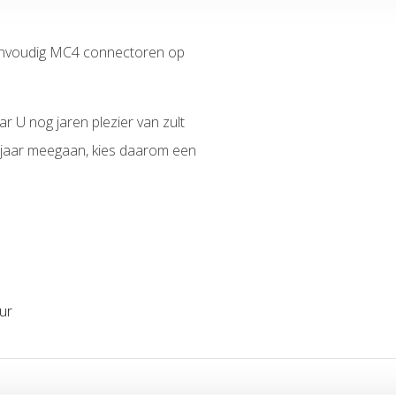
nvoudig MC4 connectoren op
r U nog jaren plezier van zult
jaar meegaan, kies daarom een
 en 6mm ²
eur
grendelbaar)
iteloos werken
nentengrepen