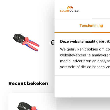
(Exacte model afhankelijk van voorraad, kan afwijken van d
Toestemming
MC4 Krim
€ 30,95
Bekabeling & E
Deze website maakt gebruik
0 Op voorra
We gebruiken cookies om cont
halen
websiteverkeer te analyseren
media, adverteren en analys
verstrekt of die ze hebben v
Recent bekeken