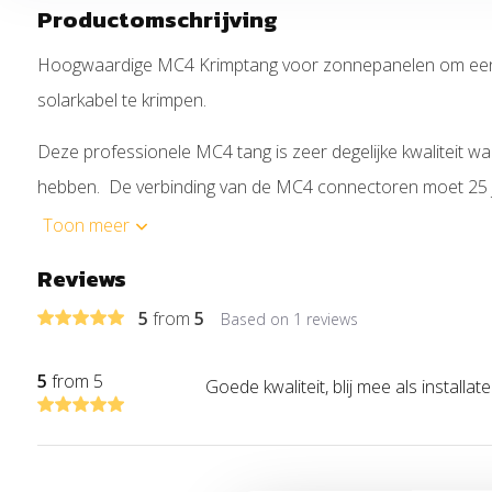
Productomschrijving
Hoogwaardige MC4 Krimptang voor zonnepanelen om ee
solarkabel te krimpen.
Deze professionele MC4 tang is zeer degelijke kwaliteit waa
hebben. De verbinding van de MC4 connectoren moet 25 
goede tang die de verbinding deugdelijk aanzet.
Toon meer
Reviews
Kenmerken:
5
from
5
Based on 1 reviews
* voor het krimpen van MC4 connectoren 2.5mm ² , 4mm ²
* exacte krimping dankzij de parallel krimping
5
from 5
Goede kwaliteit, blij mee als installat
* constante, hoge krimpkwaliteit door dwangsluiting (ont
* krachtversterking door hefboomoverbrenging voor moe
* kop gebruineerd, benen met tweekleurige meer-compo