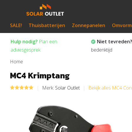
SALE!
Thuisbatterijen
Zonnepanelen
Omvorm
Hulp nodig?
Plan een
Niet tevreden
adviesgesprek
bedenktijd
Home
MC4 Krimptang
Merk:
Solar Outlet
Bekijk alles MC4 Co