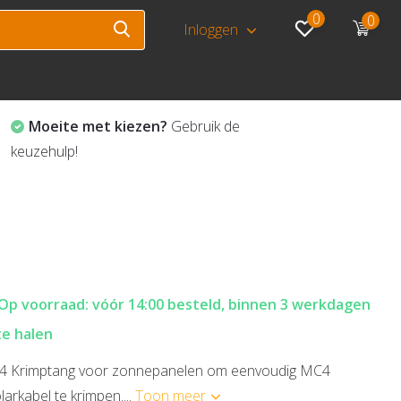
0
0
Inloggen
Moeite met kiezen?
Gebruik de
keuzehulp!
Op voorraad: vóór 14:00 besteld, binnen 3 werkdagen
te halen
 Krimptang voor zonnepanelen om eenvoudig MC4
arkabel te krimpen....
Toon meer