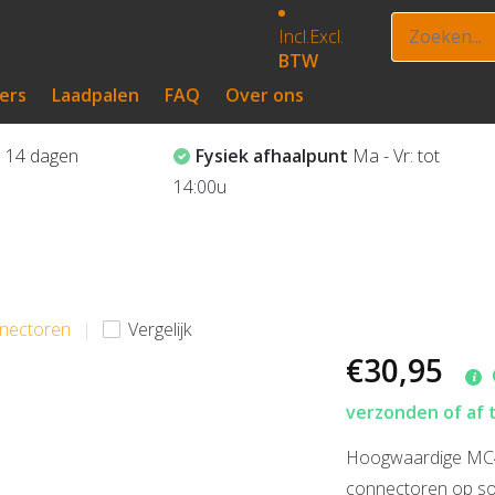
Incl.
Excl.
BTW
ers
Laadpalen
FAQ
Over ons
?
14 dagen
Fysiek afhaalpunt
Ma - Vr: tot
14:00u
nnectoren
Vergelijk
€30,95
verzonden of af 
Hoogwaardige MC4
connectoren op sol