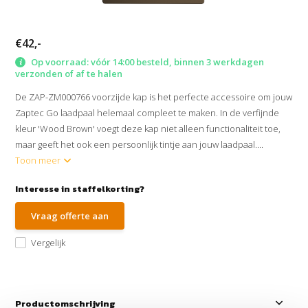
€42,-
Op voorraad: vóór 14:00 besteld, binnen 3 werkdagen
verzonden of af te halen
De ZAP-ZM000766 voorzijde kap is het perfecte accessoire om jouw
Zaptec Go laadpaal helemaal compleet te maken. In de verfijnde
kleur 'Wood Brown' voegt deze kap niet alleen functionaliteit toe,
maar geeft het ook een persoonlijk tintje aan jouw laadpaal....
Toon meer
Interesse in staffelkorting?
Vraag offerte aan
Vergelijk
Productomschrijving