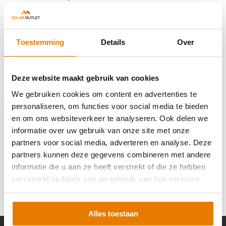
Reviews
Toestemming
Details
Over
Delen
Deze website maakt gebruik van cookies
We gebruiken cookies om content en advertenties te
Recent bekeken
personaliseren, om functies voor social media te bieden
en om ons websiteverkeer te analyseren. Ook delen we
informatie over uw gebruik van onze site met onze
partners voor social media, adverteren en analyse. Deze
partners kunnen deze gegevens combineren met andere
informatie die u aan ze heeft verstrekt of die ze hebben
Zaptec Go Kap Wood
Brown
verzameld op basis van uw gebruik van hun services.
€ 42,-
Alles toestaan