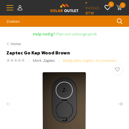
0
0
Incl.
Excl.
BTW
Hulp nodig?
Plan een adviesgesprek
Home
Zaptec Go Kap Wood Brown
Merk:
Zaptec
Bekijk alles Zaptec Accessoires