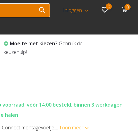
0
0
Inloggen
Moeite met kiezen?
Gebruik de
keuzehulp!
 voorraad: vóór 14:00 besteld, binnen 3 werkdagen
te halen
l) Connect montagevoetje....
Toon meer