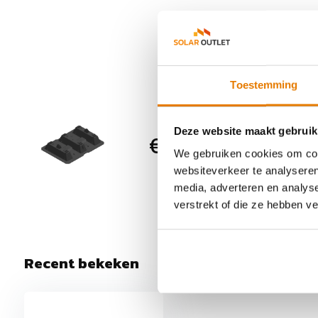
Toestemming
Enstall-B
Deze website maakt gebruik
€ 2,95
Montagesystem
We gebruiken cookies om cont
0 Op voorraa
websiteverkeer te analyseren
halen
media, adverteren en analys
verstrekt of die ze hebben v
Recent bekeken