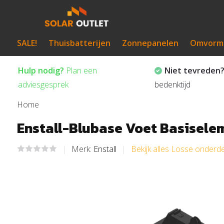
SALE!
Thuisbatterijen
Zonnepanelen
Omvorm
Hulp nodig?
Plan een
Niet tevreden
adviesgesprek
bedenktijd
Home
Enstall-Blubase Voet Basisele
Merk:
Enstall
Bekijk alles Losse onderd