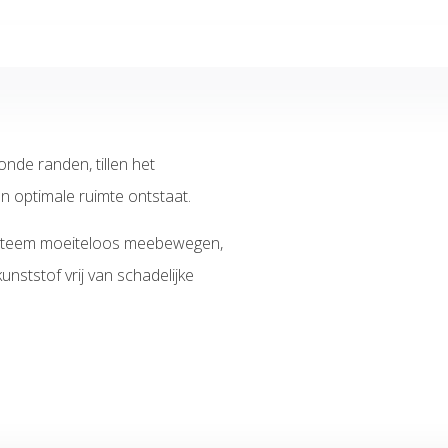
onde randen, tillen het
 optimale ruimte ontstaat.
esysteem moeiteloos meebewegen,
unststof vrij van schadelijke
st op PVC dakbedekking.
dakbedekking minder snel
e zorgen voor een betere grip,
.