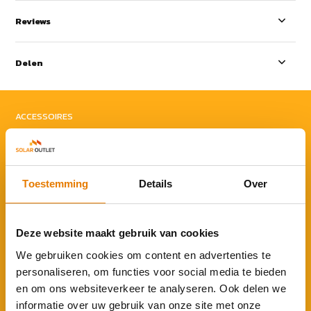
Reviews
Delen
ACCESSOIRES
Rond je aankoop af
Toestemming
Details
Over
Deze website maakt gebruik van cookies
Tibber Pulse | Loadbalance voor
We gebruiken cookies om content en advertenties te
Zaptec & Wallbox
personaliseren, om functies voor social media te bieden
€ 74,95
€ 89,-
en om ons websiteverkeer te analyseren. Ook delen we
informatie over uw gebruik van onze site met onze