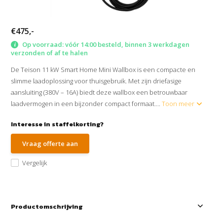
€475,-
Op voorraad: vóór 14:00 besteld, binnen 3 werkdagen
verzonden of af te halen
De Teison 11 kW Smart Home Mini Wallbox is een compacte en
slimme laadoplossing voor thuisgebruik. Met zijn driefasige
aansluiting (380V – 16A) biedt deze wallbox een betrouwbaar
laadvermogen in een bijzonder compact formaat....
Toon meer
Interesse in staffelkorting?
Vraag offerte aan
Vergelijk
Productomschrijving