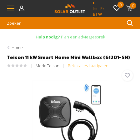
0
0
Incl.
Excl.
BTW
Hulp nodig?
Plan een adviesgesprek
Home
Teison 11 kW Smart Home Mini Wallbox (61201-SN)
Merk:
Teison
Bekijk alles Laadpalen