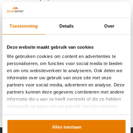
Reviews
Toestemming
Details
Over
Delen
Deze website maakt gebruik van cookies
We gebruiken cookies om content en advertenties te
Recent bekeken
personaliseren, om functies voor social media te bieden
en om ons websiteverkeer te analyseren. Ook delen we
informatie over uw gebruik van onze site met onze
partners voor social media, adverteren en analyse. Deze
partners kunnen deze gegevens combineren met andere
Solis Data Logging
informatie die u aan ze heeft verstrekt of die ze hebben
Stick WIFI S5
verzameld op basis van uw gebruik van hun services.
€ 18,-
Alles toestaan