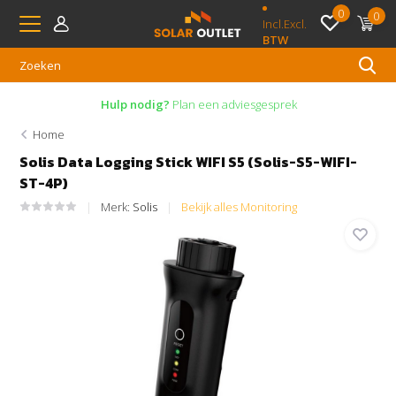
0
0
Incl.
Excl.
BTW
Hulp nodig?
Plan een adviesgesprek
Home
Solis Data Logging Stick WIFI S5 (Solis-S5-WIFI-
ST-4P)
Merk:
Solis
Bekijk alles Monitoring