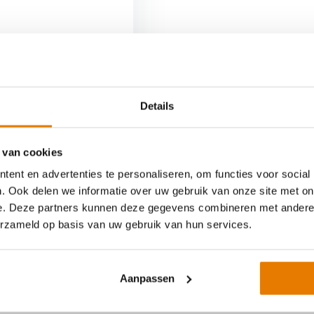
Op voorraad
Details
 van cookies
ent en advertenties te personaliseren, om functies voor social
eries: de Growatt 3-fase omvormers
. Ook delen we informatie over uw gebruik van onze site met on
e. Deze partners kunnen deze gegevens combineren met andere i
ormers van Growatt beschikken altijd over 2 MPP-trackers. 
erzameld op basis van uw gebruik van hun services.
 wel 98,6% en worden standaard geleverd met AFCI (vlamboogdet
nen worden met de optimizers van Tigo, waardoor je nog meer ui
.
Aanpassen
watt MOD serie als hybride omvormer beschikbaar.