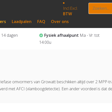
Incl.
Excl.
BTW
ers
Laadpalen
FAQ
Over ons
?
14 dagen
Fysiek afhaalpunt
Ma - Vr: tot
14:00u
iefase omvormers van Growatt beschikken altijd over 2 MPP-t
eleverd met AFCI (vlamboogdetectie). Een ander voordeel is d