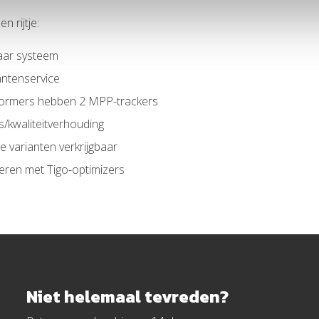
n rijtje:
ar systeem
lantenservice
rmers hebben 2 MPP-trackers
s/kwaliteitverhouding
e varianten verkrijgbaar
ren met Tigo-optimizers
Niet helemaal tevreden?