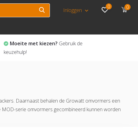
0
0
Inloggen
Moeite met kiezen?
Gebruik de
keuzehulp!
rackers. Daarnaast behalen de Growatt omvormers een
at de MOD-serie omvormers gecombineerd kunnen worden