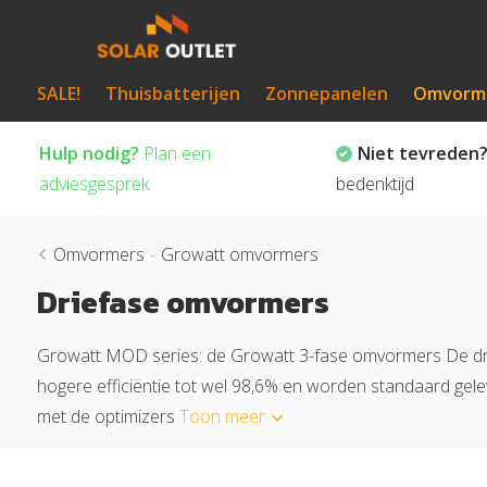
SALE!
Thuisbatterijen
Zonnepanelen
Omvorm
Hulp nodig?
Plan een
Niet tevreden
adviesgesprek
bedenktijd
Omvormers
-
Growatt omvormers
Driefase omvormers
Growatt MOD series: de Growatt 3-fase omvormers De dr
hogere efficiëntie tot wel 98,6% en worden standaard g
met de optimizers
Toon meer