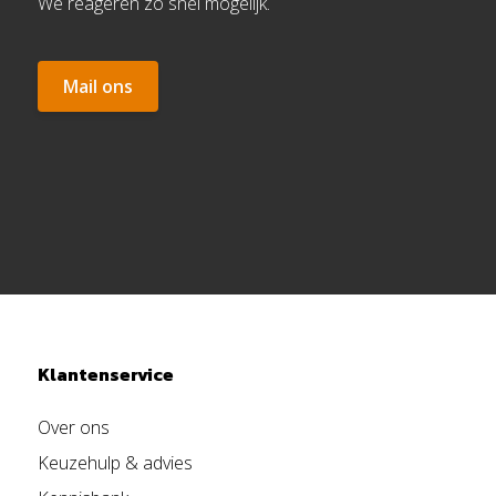
We reageren zo snel mogelijk.
Mail ons
Klantenservice
Over ons
Keuzehulp & advies