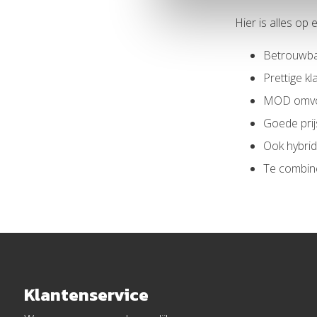
Hier is alles op ee
Betrouwba
Prettige k
MOD omvo
Goede prij
Ook hybrid
Te combine
Klantenservice