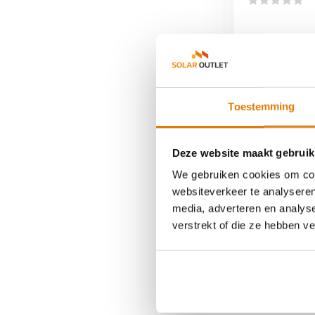
Vergelijk
€252,95
Toestemming
Deze website maakt gebruik
We gebruiken cookies om cont
Growatt MOD s
websiteverkeer te analyseren
media, adverteren en analys
De driefase omv
verstrekt of die ze hebben v
efficiëntie tot
gecombineerd kun
schaduwwerking
Ook zijn de Gro