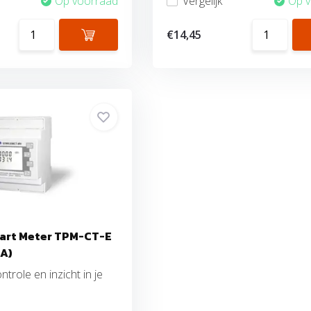
Op voorraad
Vergelijk
Op 
€14,45
art Meter TPM-CT-E
0A)
ntrole en inzicht in je