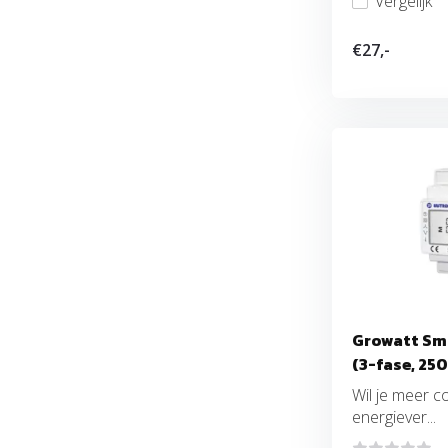
Vergelijk
€27,-
Growatt Sm
(3-fase, 25
Wil je meer co
energiever...