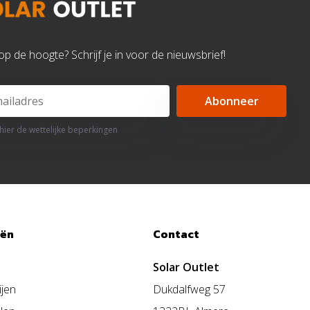
d op de hoogte? Schrijf je in voor de nieuwsbrief!
Abonneer
 hier de wettelijke beperkingen
eën
Contact
Solar Outlet
ijen
Dukdalfweg 57