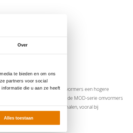
Over
 media te bieden en om ons
ze partners voor social
nformatie die u aan ze heeft
Daarnaast behalen de Growatt omvormers een hogere
ectie). Een ander voordeel is dat de MOD-serie omvormers
t je Growatt installatie kunt halen, vooral bij
Alles toestaan