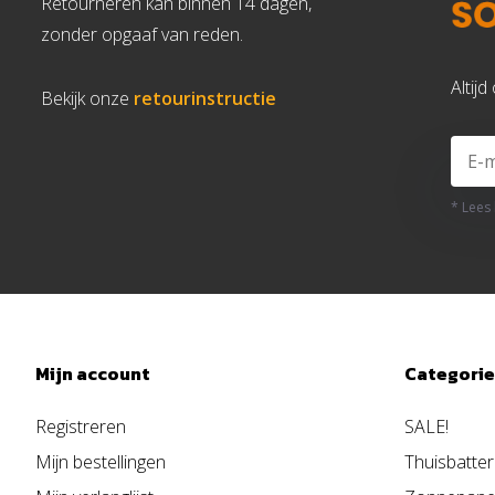
Retourneren kan binnen 14 dagen,
zonder opgaaf van reden.
Altij
Bekijk onze
retourinstructie
* Lees
Mijn account
Categori
Registreren
SALE!
Mijn bestellingen
Thuisbatter