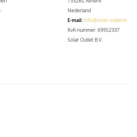
len
1332BL Almere
s
Nederland
E-mail:
info@solar-outlet.nl
KvK-nummer: 69952337
Solar Outlet B.V.