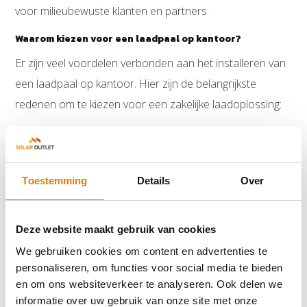
voor milieubewuste klanten en partners.
Waarom kiezen voor een laadpaal op kantoor?
Er zijn veel voordelen verbonden aan het installeren van
een laadpaal op kantoor. Hier zijn de belangrijkste
redenen om te kiezen voor een zakelijke laadoplossing:
Duurzaam imago
: Een laadpaal op kantoor draagt
bij aan een groen, toekomstgericht imago en toont
dat je bedrijf inzet op duurzame mobiliteit.
Toestemming
Details
Over
Aantrekkelijk voor personeel en klanten
:
Medewerkers en klanten waarderen de
Deze website maakt gebruik van cookies
mogelijkheid om eenvoudig te kunnen laden, wat
We gebruiken cookies om content en advertenties te
het comfort en de loyaliteit verhoogt.
personaliseren, om functies voor social media te bieden
en om ons websiteverkeer te analyseren. Ook delen we
Efficiënt energiebeheer
: Veel zakelijke laadpalen
informatie over uw gebruik van onze site met onze