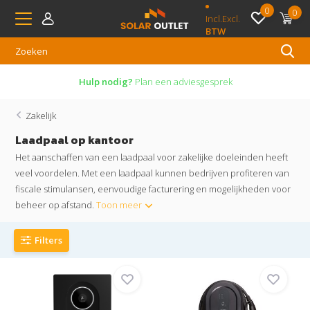
0
0
Incl.
Excl.
BTW
Hulp nodig?
Plan een adviesgesprek
Zakelijk
Laadpaal op kantoor
Het aanschaffen van een laadpaal voor zakelijke doeleinden heeft
veel voordelen. Met een laadpaal kunnen bedrijven profiteren van
fiscale stimulansen, eenvoudige facturering en mogelijkheden voor
beheer op afstand.
Toon meer
Filters