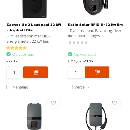
Zaptec Go 2 Laadpaal 22 kW
Ratio Solar RFID 11-22 Kw 5m
- Asphalt Bla...
- Dynamic Load Balancing (deze
moet apart aanges...
Slim laadstation met MID-
energiemeter, 22 kW laa...
Op voorraad
Op voorraad
€779,-
€799,-
€529,95
Vergelijk
Vergelijk