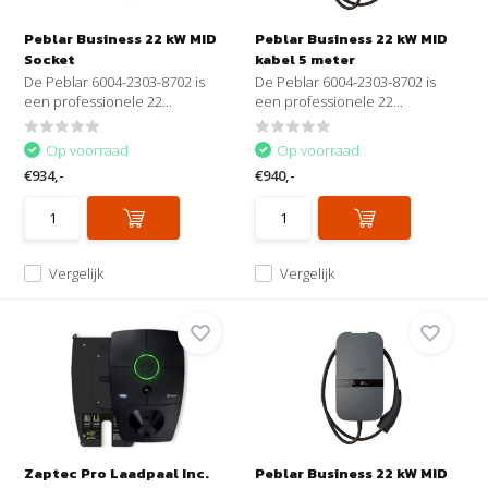
Peblar Business 22 kW MID
Peblar Business 22 kW MID
Socket
kabel 5 meter
De Peblar 6004-2303-8702 is
De Peblar 6004-2303-8702 is
een professionele 22...
een professionele 22...
Op voorraad
Op voorraad
€934,-
€940,-
Vergelijk
Vergelijk
Zaptec Pro Laadpaal Inc.
Peblar Business 22 kW MID