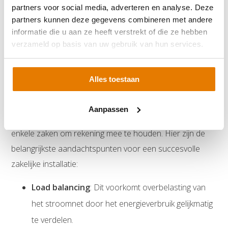
bieden functies zoals load balancing om het
partners voor social media, adverteren en analyse. Deze
energieverbruik optimaal te verdelen.
partners kunnen deze gegevens combineren met andere
informatie die u aan ze heeft verstrekt of die ze hebben
Toekomstbestendig
: Met de groei van elektrisch
verzameld op basis van uw gebruik van hun services.
rijden investeert je bedrijf in een
toekomstbestendige oplossing.
Alles toestaan
Belangrijke aandachtspunten bij het installeren van
een laadpaal op kantoor
Aanpassen
Bij de installatie van een laadpaal op kantoor zijn er
enkele zaken om rekening mee te houden. Hier zijn de
belangrijkste aandachtspunten voor een succesvolle
zakelijke installatie:
Load balancing
: Dit voorkomt overbelasting van
het stroomnet door het energieverbruik gelijkmatig
te verdelen.