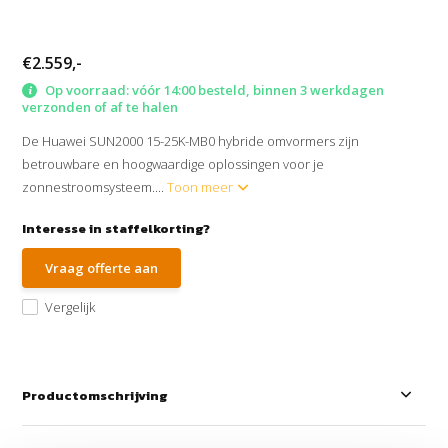
€2.559,-
Op voorraad: vóór 14:00 besteld, binnen 3 werkdagen
verzonden of af te halen
De Huawei SUN2000 15-25K-MB0 hybride omvormers zijn
betrouwbare en hoogwaardige oplossingen voor je
zonnestroomsysteem....
Toon meer
Interesse in staffelkorting?
Vraag offerte aan
Vergelijk
Productomschrijving