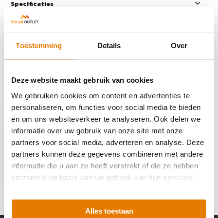
Specificaties
Reviews
Toestemming
Details
Over
Delen
Deze website maakt gebruik van cookies
We gebruiken cookies om content en advertenties te
Recent bekeken
personaliseren, om functies voor social media te bieden
en om ons websiteverkeer te analyseren. Ook delen we
informatie over uw gebruik van onze site met onze
partners voor social media, adverteren en analyse. Deze
partners kunnen deze gegevens combineren met andere
informatie die u aan ze heeft verstrekt of die ze hebben
Huawei SUN2000-
15K-MB0 omvormer
verzameld op basis van uw gebruik van hun services.
€ 2.559,-
Alles toestaan