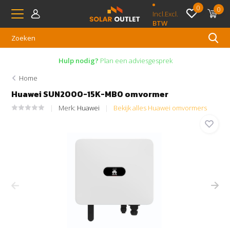
0
0
Incl.
Excl.
BTW
Hulp nodig?
Plan een adviesgesprek
Home
Huawei SUN2000-15K-MB0 omvormer
Merk:
Huawei
Bekijk alles Huawei omvormers