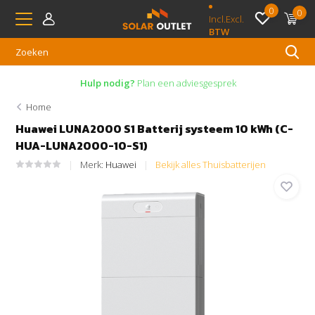
0
0
Incl.
Excl.
BTW
Hulp nodig?
Plan een adviesgesprek
Home
Huawei LUNA2000 S1 Batterij systeem 10 kWh (C-
HUA-LUNA2000-10-S1)
Merk:
Huawei
Bekijk alles Thuisbatterijen