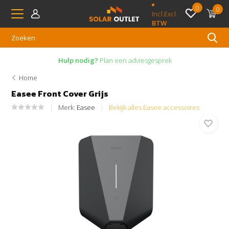
0
0
Incl.
Excl.
BTW
Hulp nodig?
Plan een adviesgesprek
Home
Easee Front Cover Grijs
Merk:
Easee
Bekijk alles Easee accessoires