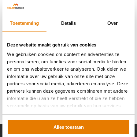
Reviews
Toestemming
Details
Over
Delen
Deze website maakt gebruik van cookies
Recent bekeken
We gebruiken cookies om content en advertenties te
personaliseren, om functies voor social media te bieden
en om ons websiteverkeer te analyseren. Ook delen we
informatie over uw gebruik van onze site met onze
partners voor social media, adverteren en analyse. Deze
partners kunnen deze gegevens combineren met andere
Easee Front Cover
informatie die u aan ze heeft verstrekt of die ze hebben
Grijs
verzameld op basis van uw gebruik van hun services.
€ 39,95
Alles toestaan