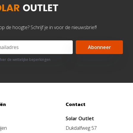
d op de hoogte? Schrijf je in voor de nieuwsbrief!
Abonneer
 hier de wettelijke beperkingen
eën
Contact
Solar Outlet
ijen
Dukdalfweg 57