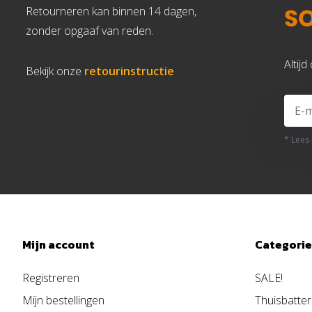
Retourneren kan binnen 14 dagen,
zonder opgaaf van reden.
Altij
Bekijk onze
retourinstructie
* Lees
Mijn account
Categori
Registreren
SALE!
Mijn bestellingen
Thuisbatter