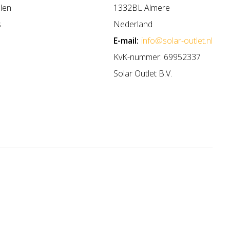
len
1332BL Almere
s
Nederland
E-mail:
info@solar-outlet.nl
KvK-nummer: 69952337
Solar Outlet B.V.