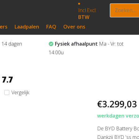
Incl.
Excl.
BTW
ers
Laadpalen
FAQ
Over ons
?
14 dagen
Fysiek afhaalpunt
Ma - Vr: tot
14:00u
7.7
Vergelijk
€3.299,03
werkdagen verzon
De BYD Battery Box
Dankzij BYD 'ss mod