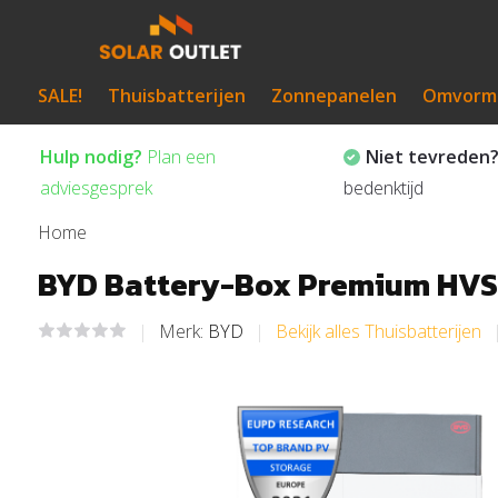
SALE!
Thuisbatterijen
Zonnepanelen
Omvorm
Hulp nodig?
Plan een
Niet tevreden
adviesgesprek
bedenktijd
Home
BYD Battery-Box Premium HVS 
Merk:
BYD
Bekijk alles Thuisbatterijen