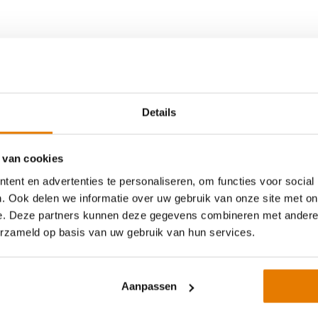
ng
ng
iteit
 fosfaat cel en voldoet aan de
Details
 van cookies
tery-Box Premium HVS 7.7
tuk
ent en advertenties te personaliseren, om functies voor social
e thuisbatterijen
. Ook delen we informatie over uw gebruik van onze site met on
 2,56 kWh
e. Deze partners kunnen deze gegevens combineren met andere i
raad: vóór 14:00 besteld, binnen 3 werkdagen verzonden 
erzameld op basis van uw gebruik van hun services.
Aanpassen
M