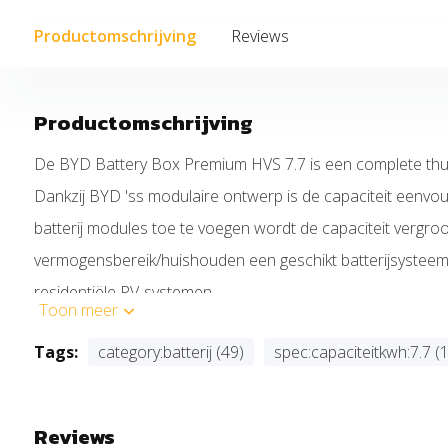
Productomschrijving
Reviews
Productomschrijving
De BYD Battery Box Premium HVS 7.7 is een complete thuis
Dankzij BYD 'ss modulaire ontwerp is de capaciteit eenvoudi
batterij modules toe te voegen wordt de capaciteit vergroot
vermogensbereik/huishouden een geschikt batterijsysteem 
residentiële PV-systemen.
Toon meer
De voordelen van de BYD Battery Box Premium HVS:
Tags:
category:batterij (49)
spec:capaciteitkwh:7.7 (1
Eenvoudig te installeren
Door een beschikbare internetverbinding biedt BYD de
Reviews